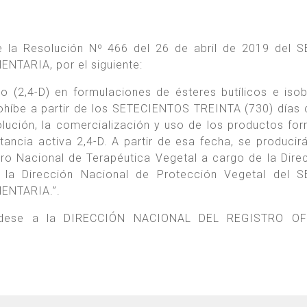
de la Resolución Nº 466 del 26 de abril de 2019 del 
TARIA, por el siguiente:
o (2,4-D) en formulaciones de ésteres butílicos e isobu
rohíbe a partir de los SETECIENTOS TREINTA (730) días 
olución, la comercialización y uso de los productos fo
stancia activa 2,4-D. A partir de esa fecha, se producirá
ro Nacional de Terapéutica Vegetal a cargo de la Dire
 la Dirección Nacional de Protección Vegetal del S
ENTARIA.”.
, dese a la DIRECCIÓN NACIONAL DEL REGISTRO OF