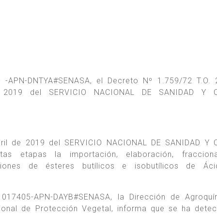
 -APN-DNTYA#SENASA, el Decreto Nº 1.759/72 T.O. 2
e 2019 del SERVICIO NACIONAL DE SANIDAD Y 
abril de 2019 del SERVICIO NACIONAL DE SANIDAD Y 
as etapas la importación, elaboración, fracciona
iones de ésteres butílicos e isobutílicos de Áci
017405-APN-DAYB#SENASA, la Dirección de Agroquí
ional de Protección Vegetal, informa que se ha dete