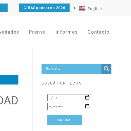
O
CIRASponsoreo 2026
English
vedades
Prensa
Informes
Contacto
BUSCÁ POR FECHA
DAD