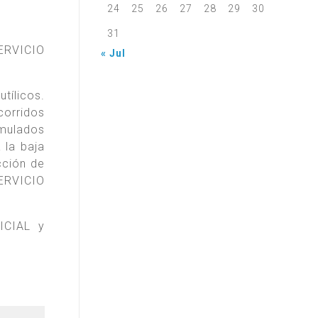
24
25
26
27
28
29
30
31
SERVICIO
« Jul
tílicos.
corridos
rmulados
 la baja
cción de
ERVICIO
ICIAL y