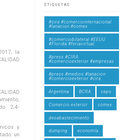
ETIQUETAS
#cira #comerciointernacional
#lanacion #comex
#comerciobilateral #EEUU
#Florida #feriavirtual
017, la
#press #CIRA
CALIDAD
#comercioexterior #empresas
#press #medios #lanacion
#comercioexterior #cira
Argentina
BCRA
cepo
CALIDAD
miento,
Comercio exterior
comex
do 2,4-
desabastecimiento
micos y
dumping
economía
ctado un