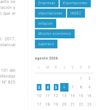
uanto se
Empresas
Exportaciones
zación y
o que el
importaciones
INDEC
inflación
Monitor económico
O. 2017,
superávit
stancial
agosto 2026
L
M
X
J
V
S
D
 101 del
nferidas
1
2
ar N° 825
3
4
5
6
7
8
9
10
11
12
13
14
15
16
17
18
19
20
21
22
23