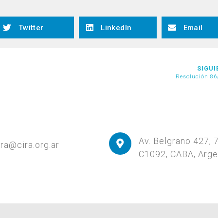
Twitter
LinkedIn
Email
SIGUI
Resolución 86
Av. Belgrano 427, 
ira@cira.org.ar
C1092, CABA, Arge