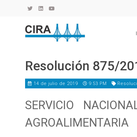
Cámara de Importadores de la República Argentina
La Cámara de Importadores de la República Argentina (CIRA) es una organización no gubernamental, privada y sin fines de lucro, con una trayectoria de 114 años al servicio del sector importador.
Resolución 875/20
14 de julio de 2019
9:53 PM
Resoluc
SERVICIO NACION
AGROALIMENTARIA