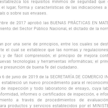
 establezca los requisitos mínimos de seguridad que
 el lugar, forma y características de las indicaciones a
país o sobre sus envases.
iembre de 2017 aprobó las BUENAS PRÁCTICAS EN MAT
ento del Sector Público Nacional, el dictado de la nor
an por una serie de principios, entre los cuales se des
ante el cual se establece que las normas y regulacione
as y de fácil comprensión; el principio de mejora con
nuevas tecnologías y herramientas informáticas; el prin
de presunción de buena fe del ciudadano.
ha 6 de junio de 2019 de la SECRETARÍA DE COMERCIO 
stableció un nuevo procedimiento para el reconocim
 de inspección y todo laboratorio de ensayo, cuya la
nformidad, informes o certificados de inspección, e inf
imiento a través de procedimientos de evaluació
ara productos y servicios establecidos por el MINIS