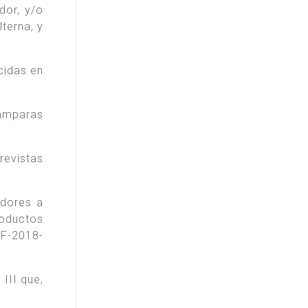
dor, y/o
terna, y
cidas en
lámparas
revistas
adores a
roductos
IF-2018-
III que,