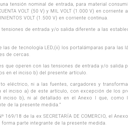
n una tensión nominal de entrada, para material consumi
CUENTA VOLT (50 V) y MIL VOLT (1.000 V) en corriente al
NIENTOS VOLT (1.500 V) en corriente continua.
tensiones de entrada y/o salida diferente a las estable
de las de tecnología LED;(ii) los portalámparas para las 
ores de cercas.
es que operen con las tensiones de entrada y/o salida p
s en el inciso b) del presente artículo.
to eléctrico, ni a las fuentes, cargadores y transform
 el inciso a) de este artículo, con excepción de los p
del inciso b), ni al detallado en el Anexo I que, como 
te de la presente medida.”
 Nº 169/18 de la ex SECRETARÍA DE COMERCIO, el Anexo 
rma parte integrante de la presente medida.