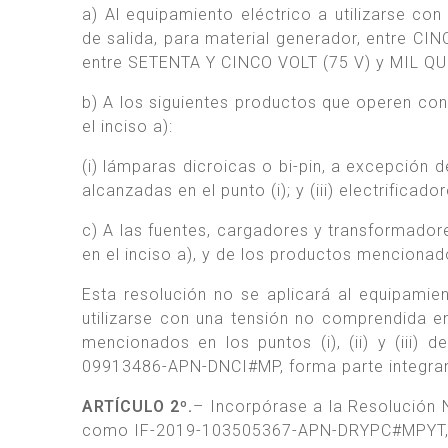
a) Al equipamiento eléctrico a utilizarse co
de salida, para material generador, entre CIN
entre SETENTA Y CINCO VOLT (75 V) y MIL QUI
b) A los siguientes productos que operen con 
el inciso a):
(i) lámparas dicroicas o bi-pin, a excepción 
alcanzadas en el punto (i); y (iii) electrificad
c) A las fuentes, cargadores y transformador
en el inciso a), y de los productos mencionado
Esta resolución no se aplicará al equipamien
utilizarse con una tensión no comprendida en
mencionados en los puntos (i), (ii) y (iii) 
09913486-APN-DNCI#MP, forma parte integran
ARTÍCULO 2º.
– Incorpórase a la Resolución
como IF-2019-103505367-APN-DRYPC#MPYT, fo