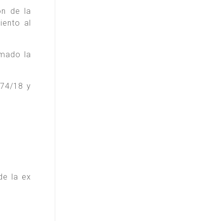
ón de la
ento al
mado la
174/18 y
e la ex