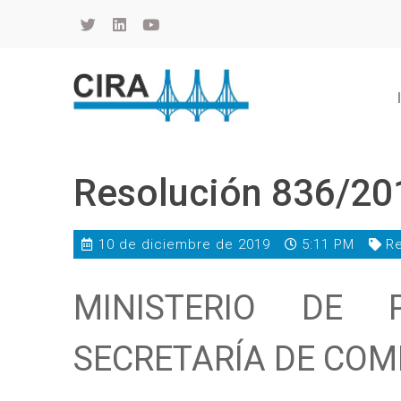
Cámara de Importadores de la República Argentina
La Cámara de Importadores de la República Argentina (CIRA) es una organización no gubernamental, privada y sin fines de lucro, con una trayectoria de 114 años al servicio del sector importador.
Resolución 836/20
10 de diciembre de 2019
5:11 PM
Re
MINISTERIO DE 
SECRETARÍA DE COM