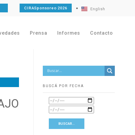
O
CIRASponsoreo 2026
English
vedades
Prensa
Informes
Contacto
BUSCÁ POR FECHA
AJO