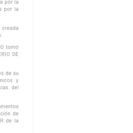
a por la
s por la
l creada
s.
JO tomó
ERIO DE
és de su
cnicos y
ias del
lamentos
cción de
R de la