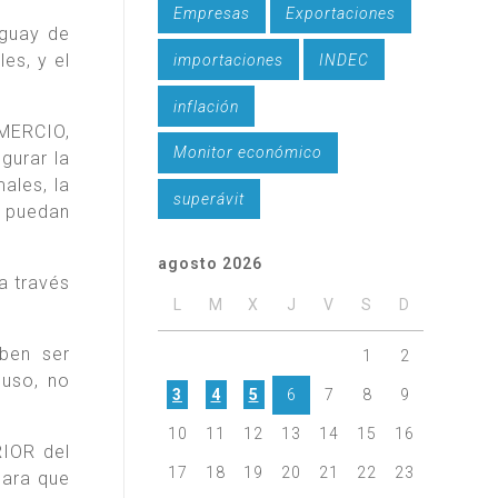
Empresas
Exportaciones
uguay de
es, y el
importaciones
INDEC
inflación
MERCIO,
Monitor económico
gurar la
ales, la
superávit
e puedan
agosto 2026
a través
L
M
X
J
V
S
D
eben ser
1
2
 uso, no
3
4
5
6
7
8
9
10
11
12
13
14
15
16
RIOR del
17
18
19
20
21
22
23
para que