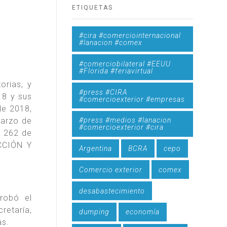
ETIQUETAS
#cira #comerciointernacional
#lanacion #comex
#comerciobilateral #EEUU
#Florida #feriavirtual
orias, y
#press #CIRA
18 y sus
#comercioexterior #empresas
de 2018,
marzo de
#press #medios #lanacion
#comercioexterior #cira
y 262 de
CCIÓN Y
Argentina
BCRA
cepo
Comercio exterior
comex
desabastecimiento
robó el
retaría,
dumping
economía
as.