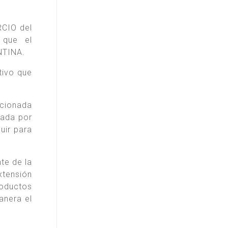
RCIO del
 que el
NTINA.
tivo que
ncionada
zada por
uir para
te de la
tensión
roductos
anera el