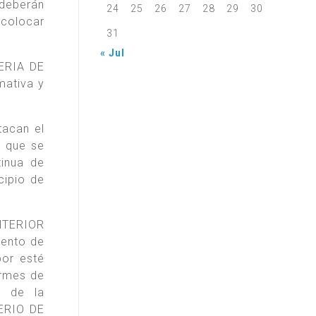
 deberán
24
25
26
27
28
29
30
 colocar
31
« Jul
ERIA DE
mativa y
tacan el
s que se
tinua de
cipio de
INTERIOR
iento de
bor esté
ormes de
n de la
TERIO DE