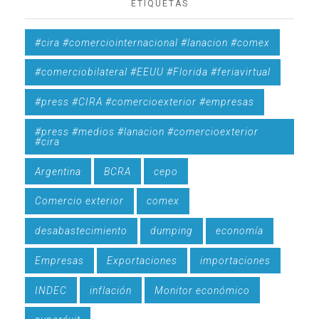
ETIQUETAS
#cira #comerciointernacional #lanacion #comex
#comerciobilateral #EEUU #Florida #feriavirtual
#press #CIRA #comercioexterior #empresas
#press #medios #lanacion #comercioexterior
#cira
Argentina
BCRA
cepo
Comercio exterior
comex
desabastecimiento
dumping
economía
Empresas
Exportaciones
importaciones
INDEC
inflación
Monitor económico