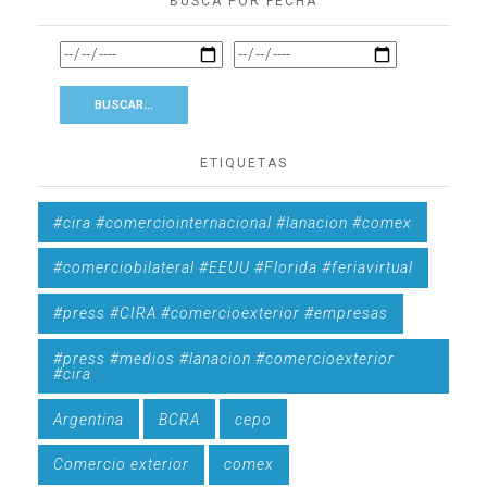
BUSCÁ POR FECHA
ETIQUETAS
#cira #comerciointernacional #lanacion #comex
#comerciobilateral #EEUU #Florida #feriavirtual
#press #CIRA #comercioexterior #empresas
#press #medios #lanacion #comercioexterior
#cira
Argentina
BCRA
cepo
Comercio exterior
comex