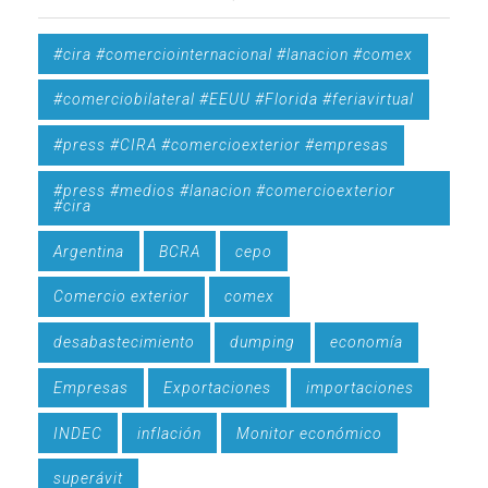
#cira #comerciointernacional #lanacion #comex
#comerciobilateral #EEUU #Florida #feriavirtual
#press #CIRA #comercioexterior #empresas
#press #medios #lanacion #comercioexterior
#cira
Argentina
BCRA
cepo
Comercio exterior
comex
desabastecimiento
dumping
economía
Empresas
Exportaciones
importaciones
INDEC
inflación
Monitor económico
superávit