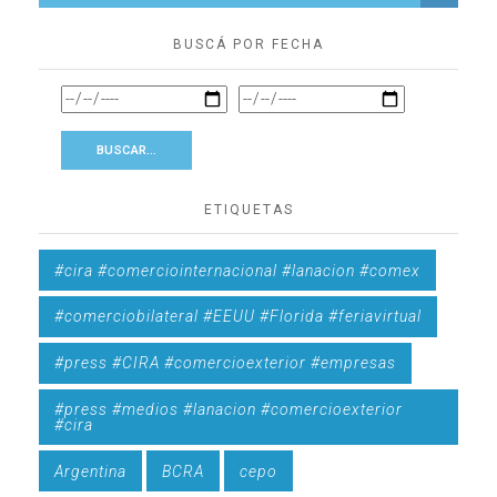
BUSCÁ POR FECHA
ETIQUETAS
#cira #comerciointernacional #lanacion #comex
#comerciobilateral #EEUU #Florida #feriavirtual
#press #CIRA #comercioexterior #empresas
#press #medios #lanacion #comercioexterior
#cira
Argentina
BCRA
cepo