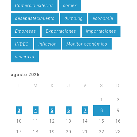
Comercio exterior
comex
desabastecimiento
dumping
economía
Empresas
Exportaciones
importaciones
INDEC
inflación
Monitor económico
superávit
agosto 2026
L
M
X
J
V
S
D
1
2
3
4
5
6
7
8
9
10
11
12
13
14
15
16
17
18
19
20
21
22
23