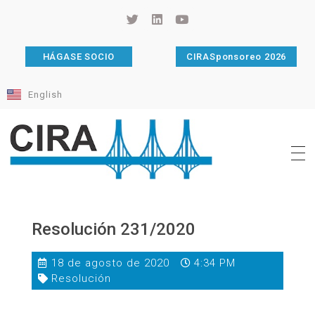
HÁGASE SOCIO
CIRASponsoreo 2026
English
Cámara de Importadores de la República Argentina
La Cámara de Importadores de la República Argentina (CIRA) es una organización no gubernamental, privada y sin fines de lucro, con una trayectoria de 114 años al servicio del sector importador.
Resolución 231/2020
18 de agosto de 2020
4:34 PM
Resolución