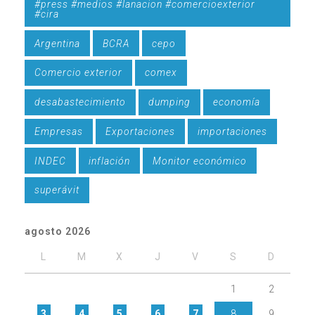
#press #medios #lanacion #comercioexterior
#cira
Argentina
BCRA
cepo
Comercio exterior
comex
desabastecimiento
dumping
economía
Empresas
Exportaciones
importaciones
INDEC
inflación
Monitor económico
superávit
agosto 2026
L
M
X
J
V
S
D
1
2
3
4
5
6
7
8
9