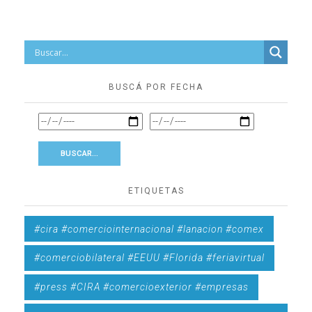
BUSCÁ POR FECHA
ETIQUETAS
#cira #comerciointernacional #lanacion #comex
#comerciobilateral #EEUU #Florida #feriavirtual
#press #CIRA #comercioexterior #empresas