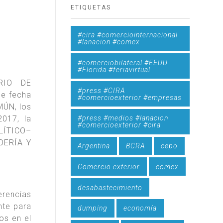
ETIQUETAS
#cira #comerciointernacional
#lanacion #comex
#comerciobilateral #EEUU
#Florida #feriavirtual
ERIO DE
#press #CIRA
e fecha
#comercioexterior #empresas
MÚN, los
017, la
#press #medios #lanacion
#comercioexterior #cira
LÍTICO–
DERÍA Y
Argentina
BCRA
cepo
Comercio exterior
comex
desabastecimiento
erencias
nte para
dumping
economía
os en el