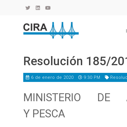
Cámara de Importadores de la República Argentina
La Cámara de Importadores de la República Argentina (CIRA) es una organización no gubernamental, privada y sin fines de lucro, con una trayectoria de 114 años al servicio del sector importador.
Resolución 185/20
6 de enero de 2020
9:30 PM
Resolu
MINISTERIO DE A
Y PESCA