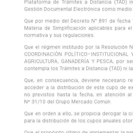
Plataforma de Trámites a Distancia (TAD) i
Gestión Documental Electrónica como medio de
Que por medio del Decreto N° 891 de fecha 
Materia de Simplificación aplicables para e
normativa y sus regulaciones.
Que el régimen instituido por la Resolució
COORDINACIÓN POLÍTICO–INSTITUCIONAL 
AGRICULTURA, GANADERÍA Y PESCA, por ser 
contempla los Trámites a Distancia (TAD) ni l
Que, en consecuencia, deviene necesario re
acceder a la distribución de este cupo de e
no previstos hasta la fecha, en atención a
Nº 31/10 del Grupo Mercado Común.
Que en orden a ello, se propicia derogar la 
para la distribución de los cupos anuales o
Que el propósito último de implementar la pr