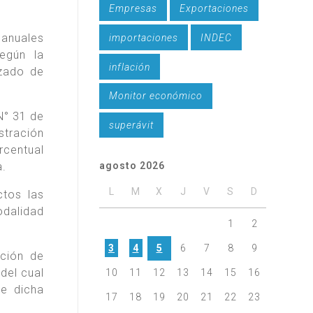
Empresas
Exportaciones
 anuales
importaciones
INDEC
egún la
inflación
izado de
Monitor económico
N° 31 de
superávit
stración
rcentual
a.
agosto 2026
L
M
X
J
V
S
D
tos las
odalidad
1
2
3
4
5
6
7
8
9
ción de
del cual
10
11
12
13
14
15
16
de dicha
17
18
19
20
21
22
23