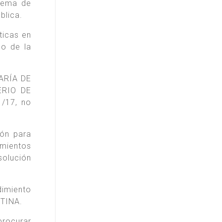
stema de
blica.
ticas en
do de la
TARÍA DE
ERIO DE
1/17, no
ión para
imientos
solución
dimiento
NTINA.
procurar