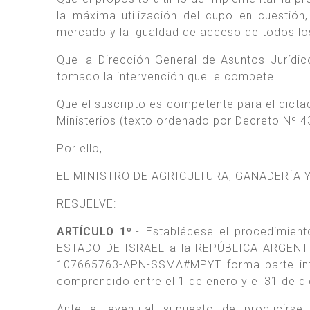
la máxima utilización del cupo en cuestión
mercado y la igualdad de acceso de todos los
Que la Dirección General de Asuntos Jurí
tomado la intervención que le compete.
Que el suscripto es competente para el dictad
Ministerios (texto ordenado por Decreto Nº 4
Por ello,
EL MINISTRO DE AGRICULTURA, GANADERÍA 
RESUELVE:
ARTÍCULO 1º
.- Establécese el procedimient
ESTADO DE ISRAEL a la REPÚBLICA ARGENTINA
107665763-APN-SSMA#MPYT forma parte inte
comprendido entre el 1 de enero y el 31 de d
Ante el eventual supuesto de producirse