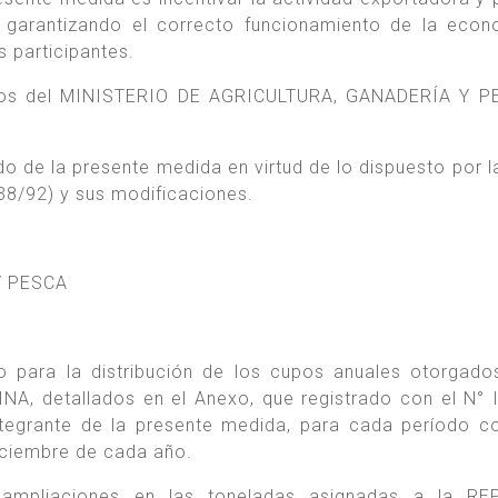
, garantizando el correcto funcionamiento de la eco
 participantes.
dicos del MINISTERIO DE AGRICULTURA, GANADERÍA Y P
o de la presente medida en virtud de lo dispuesto por l
38/92) y sus modificaciones.
Y PESCA
o para la distribución de los cupos anuales otorgado
, detallados en el Anexo, que registrado con el N° 
grante de la presente medida, para cada período co
iciembre de cada año.
 ampliaciones en las toneladas asignadas a la RE