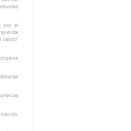
ribuidas
s por el
omprende
 salido”
torgarse
 deberán
urídicas
ización,