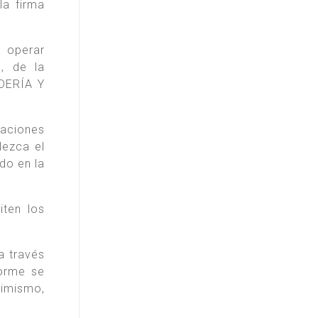
la firma
a operar
, de la
DERÍA Y
taciones
lezca el
o en la
iten los
a través
forme se
simismo,