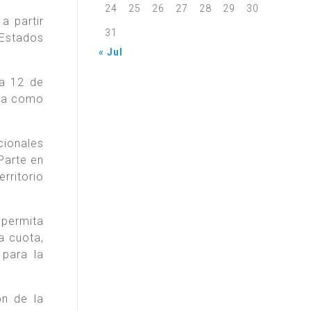
24
25
26
27
28
29
30
a partir
31
 Estados
« Jul
a 12 de
ija como
ionales
Parte en
rritorio
 permita
a cuota,
 para la
n de la