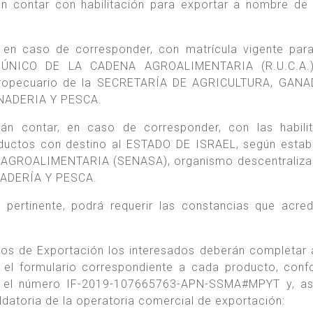
n contar con habilitación para exportar a nombre de 
 en caso de corresponder, con matrícula vigente par
ÚNICO DE LA CADENA AGROALIMENTARIA (R.U.C.A.)
Agropecuario de la SECRETARÍA DE AGRICULTURA, GANA
NADERIA Y PESCA.
án contar, en caso de corresponder, con las habili
roductos con destino al ESTADO DE ISRAEL, según estab
GROALIMENTARIA (SENASA), organismo descentralizad
NADERÍA Y PESCA.
 pertinente, podrá requerir las constancias que acred
dos de Exportación los interesados deberán completar 
) el formulario correspondiente a cada producto, con
con el número IF-2019-107665763-APN-SSMA#MPYT y, a
datoria de la operatoria comercial de exportación: