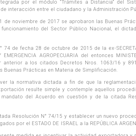
ntegrada por el módulo “Trámites a Distancia” del Si
 interacción entre el ciudadano y la Administración Pú
1 de noviembre de 2017 se aprobaron las Buenas Prác
l funcionamiento del Sector Público Nacional, el dicta
n N° 74 de fecha 28 de octubre de 2015 de la ex-SECRE
Y EMERGENCIA AGROPECUARIA del entonces MINIST
anterior a los citados Decretos Nros. 1063/16 y 89
as Buenas Prácticas en Materia de Simplificación.
ver la normativa dictada a fin de que la reglamentac
xportación resulte simple y contemple aquellos proced
l mandato del Acuerdo en cuestión y de la citada Re
citada Resolución N° 74/15 y establecer un nuevo proce
torgados por el ESTADO DE ISRAEL a la REPÚBLICA ARGE
esente medida es incentivar la actividad exportadora y 