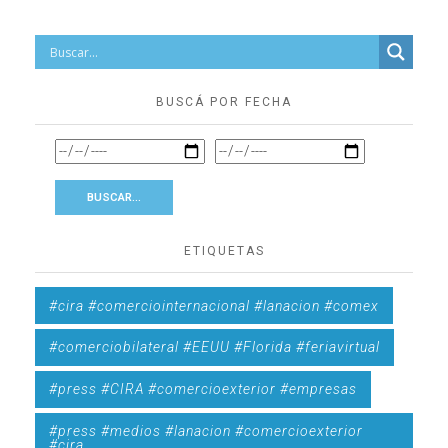
BUSCÁ POR FECHA
ETIQUETAS
#cira #comerciointernacional #lanacion #comex
#comerciobilateral #EEUU #Florida #feriavirtual
#press #CIRA #comercioexterior #empresas
#press #medios #lanacion #comercioexterior
#cira