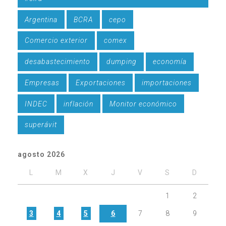
Argentina
BCRA
cepo
Comercio exterior
comex
desabastecimiento
dumping
economía
Empresas
Exportaciones
importaciones
INDEC
inflación
Monitor económico
superávit
agosto 2026
L
M
X
J
V
S
D
1
2
3
4
5
6
7
8
9