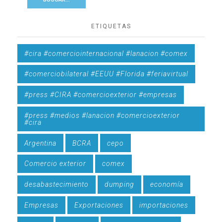
ETIQUETAS
#cira #comerciointernacional #lanacion #comex
#comerciobilateral #EEUU #Florida #feriavirtual
#press #CIRA #comercioexterior #empresas
#press #medios #lanacion #comercioexterior
#cira
Argentina
BCRA
cepo
Comercio exterior
comex
desabastecimiento
dumping
economía
Empresas
Exportaciones
importaciones