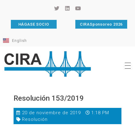
HÁGASE SOCIO
CIRASponsoreo 2026
English
Cámara de Importadores de la República Argentina
La Cámara de Importadores de la República Argentina (CIRA) es una organización no gubernamental, privada y sin fines de lucro, con una trayectoria de 114 años al servicio del sector importador.
Resolución 153/2019
20 de noviembre de 2019
1:18 PM
Resolución