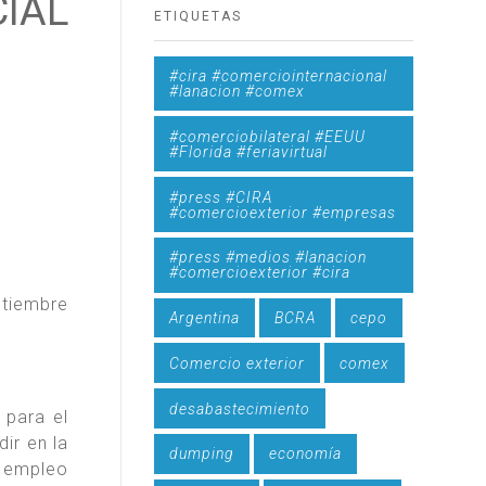
IAL
ETIQUETAS
#cira #comerciointernacional
#lanacion #comex
#comerciobilateral #EEUU
#Florida #feriavirtual
#press #CIRA
#comercioexterior #empresas
#press #medios #lanacion
#comercioexterior #cira
ptiembre
Argentina
BCRA
cepo
Comercio exterior
comex
desabastecimiento
 para el
ir en la
dumping
economía
e empleo