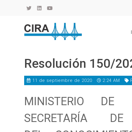
Cámara de Importadores de la República Argentina
La Cámara de Importadores de la República Argentina (CIRA) es una organización no gubernamental, privada y sin fines de lucro, con una trayectoria de 114 años al servicio del sector importador.
Resolución 150/20
11 de septiembre de 2020
2:24 AM
MINISTERIO DE 
SECRETARÍA DE