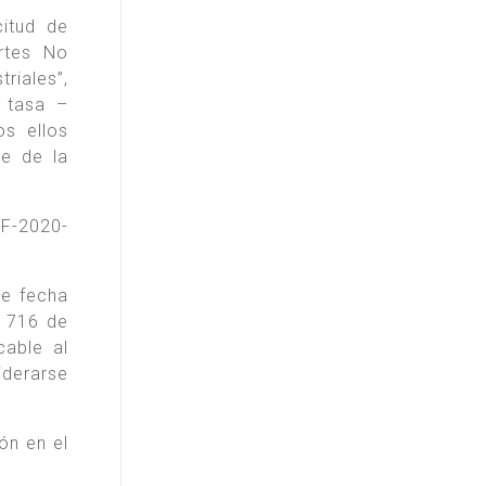
citud de
ortes No
riales”,
e tasa –
os ellos
e de la
IF-2020-
de fecha
° 716 de
cable al
iderarse
ión en el