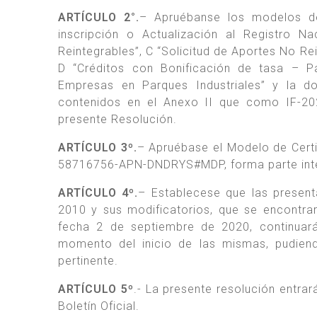
ARTÍCULO 2°.
– Apruébanse los modelos de 
inscripción o Actualización al Registro Na
Reintegrables”, C “Solicitud de Aportes No Rei
D “Créditos con Bonificación de tasa – Pa
Empresas en Parques Industriales” y la do
contenidos en el Anexo II que como IF-20
presente Resolución.
ARTÍCULO 3º.
– Apruébase el Modelo de Certi
58716756-APN-DNDRYS#MDP, forma parte integ
ARTÍCULO 4º.
– Establecese que las presen
2010 y sus modificatorios, que se encontra
fecha 2 de septiembre de 2020, continuará
momento del inicio de las mismas, pudiend
pertinente.
ARTÍCULO 5º
.- La presente resolución entrará
Boletín Oficial.