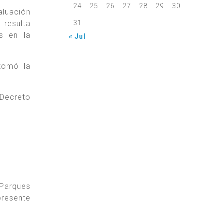
24
25
26
27
28
29
30
valuación
31
 resulta
os en la
« Jul
tomó la
 Decreto
 Parques
presente