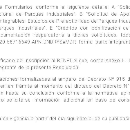
Formularios conforme al siguiente detalle: A “Soli
cional de Parques Industriales”, B “Solicitud de Ap
ntegrables- Estudios de Prefactibilidad de Parques Indust
rques Industriales”, E “Créditos con bonificación d
cumentación respaldatoria a dichas solicitudes, tod
20-58716649-APN-DNDRYS#MDP, forma parte integrant
ficado de Inscripción al RENPI el que, como Anexo III 
rante de la presente Resolución.
taciones formalizadas al amparo del Decreto Nº 915 
ren en trámite al momento del dictado del Decreto N
n hasta su conclusión conforme a la normativa apli
o solicitarse información adicional en caso de cons
 en vigencia a partir del día siguiente al de su publicac