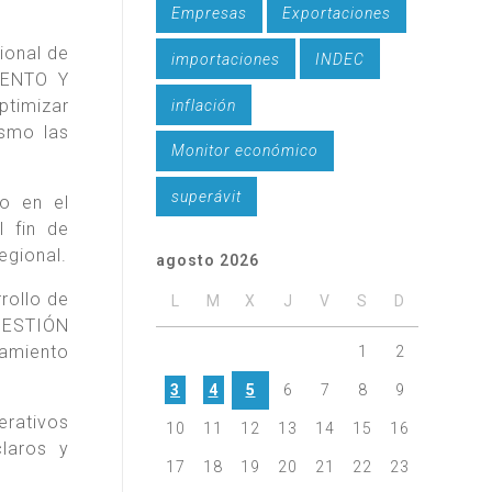
Empresas
Exportaciones
ional de
importaciones
INDEC
IENTO Y
timizar
inflación
ismo las
Monitor económico
superávit
do en el
l fin de
egional.
agosto 2026
rollo de
L
M
X
J
V
S
D
GESTIÓN
gamiento
1
2
3
4
5
6
7
8
9
erativos
10
11
12
13
14
15
16
laros y
17
18
19
20
21
22
23