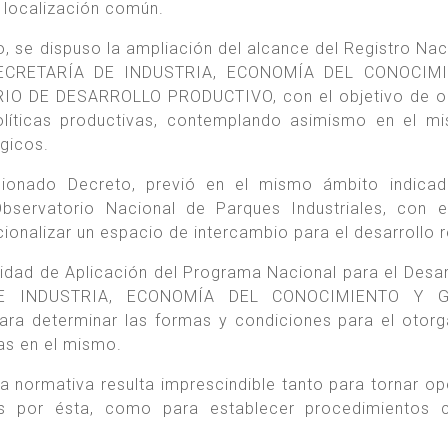
a localización común.
o, se dispuso la ampliación del alcance del Registro Nac
la SECRETARÍA DE INDUSTRIA, ECONOMÍA DEL CONOCIM
O DE DESARROLLO PRODUCTIVO, con el objetivo de op
e políticas productivas, contemplando asimismo en el m
ógicos.
ncionado Decreto, previó en el mismo ámbito indica
bservatorio Nacional de Parques Industriales, con e
cionalizar un espacio de intercambio para el desarrollo r
idad de Aplicación del Programa Nacional para el Desar
A DE INDUSTRIA, ECONOMÍA DEL CONOCIMIENTO Y 
a determinar las formas y condiciones para el otor
as en el mismo.
a normativa resulta imprescindible tanto para tornar op
as por ésta, como para establecer procedimientos c