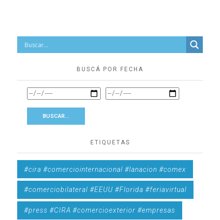
BUSCÁ POR FECHA
ETIQUETAS
#cira #comerciointernacional #lanacion #comex
#comerciobilateral #EEUU #Florida #feriavirtual
#press #CIRA #comercioexterior #empresas