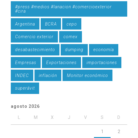
#press #medios #lanacion #comercioexterior
#cira
Argentina
BCRA
cepo
Comercio exterior
comex
desabastecimiento
dumping
economía
Empresas
Exportaciones
importaciones
INDEC
inflación
Monitor económico
superávit
agosto 2026
L
M
X
J
V
S
D
1
2