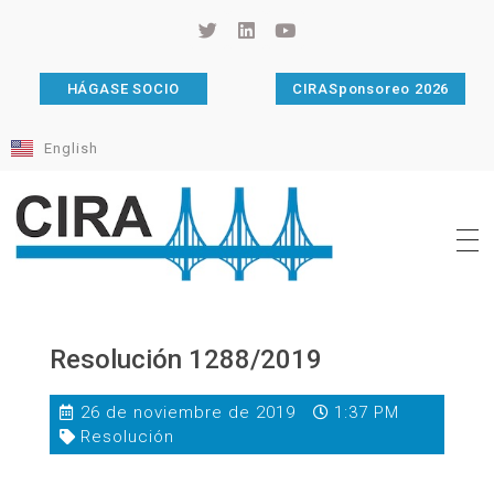
HÁGASE SOCIO
CIRASponsoreo 2026
English
Cámara de Importadores de la República Argentina
La Cámara de Importadores de la República Argentina (CIRA) es una organización no gubernamental, privada y sin fines de lucro, con una trayectoria de 114 años al servicio del sector importador.
Resolución 1288/2019
26 de noviembre de 2019
1:37 PM
Resolución