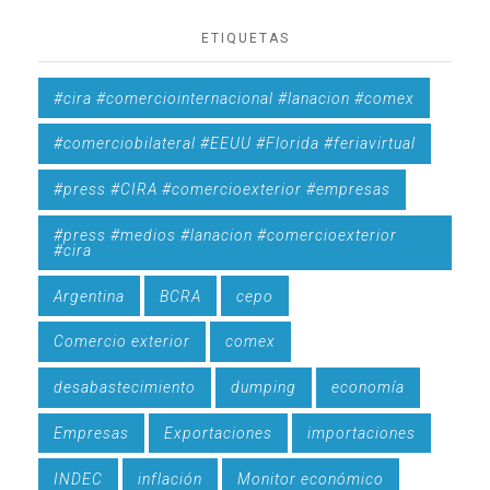
ETIQUETAS
#cira #comerciointernacional #lanacion #comex
#comerciobilateral #EEUU #Florida #feriavirtual
#press #CIRA #comercioexterior #empresas
#press #medios #lanacion #comercioexterior
#cira
Argentina
BCRA
cepo
Comercio exterior
comex
desabastecimiento
dumping
economía
Empresas
Exportaciones
importaciones
INDEC
inflación
Monitor económico