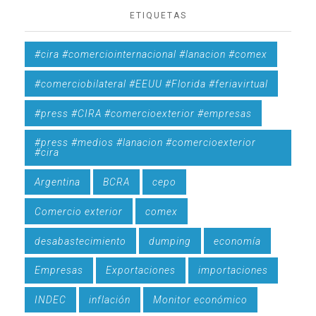
ETIQUETAS
#cira #comerciointernacional #lanacion #comex
#comerciobilateral #EEUU #Florida #feriavirtual
#press #CIRA #comercioexterior #empresas
#press #medios #lanacion #comercioexterior
#cira
Argentina
BCRA
cepo
Comercio exterior
comex
desabastecimiento
dumping
economía
Empresas
Exportaciones
importaciones
INDEC
inflación
Monitor económico