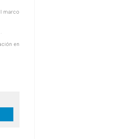
el marco
.
ación en