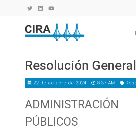
Cámara de Importadores de la República Argentina
La Cámara de Importadores de la República Argentina (CIRA) es una organización no gubernamental, privada y sin fines de lucro, con una trayectoria de 114 años al servicio del sector importador.
Resolución Genera
22 de octubre de 2024
8:37 AM
Reso
ADMINISTRACIÓN
PÚBLICOS