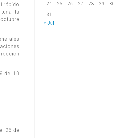
24
25
26
27
28
29
30
el rápido
tuna la
31
 octubre
« Jul
enerales
aciones
irección
8 del 10
el 26 de