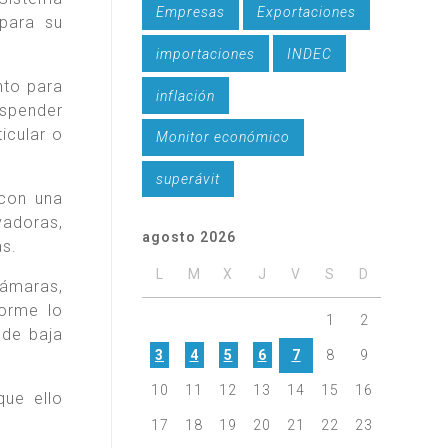
Empresas
Exportaciones
 para su
importaciones
INDEC
nto para
inflación
uspender
icular o
Monitor económico
superávit
 con una
vadoras,
agosto 2026
as.
L
M
X
J
V
S
D
cámaras,
forme lo
1
2
 de baja
3
4
5
6
7
8
9
10
11
12
13
14
15
16
que ello
17
18
19
20
21
22
23