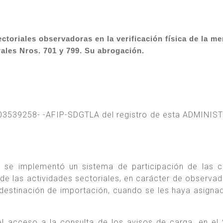
oriales observadoras en la verificación física de la me
ales Nros. 701 y 799. Su abrogación.
-03539258- -AFIP-SDGTLA del registro de esta ADMINI
 se implementó un sistema de participación de las 
de las actividades sectoriales, en carácter de observad
n destinación de importación, cuando se les haya asigna
el acceso a la consulta de los avisos de carga, en el