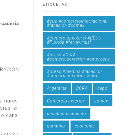
ETIQUETAS
#cira #comerciointernacional
rcadería
#lanacion #comex
#comerciobilateral #EEUU
#Florida #feriavirtual
#press #CIRA
#comercioexterior #empresas
STRACIÓN
#press #medios #lanacion
#comercioexterior #cira
Argentina
BCRA
cepo
cámaras,
Comercio exterior
comex
oras, en
desabastecimiento
do canal
dumping
economía
 Sistema