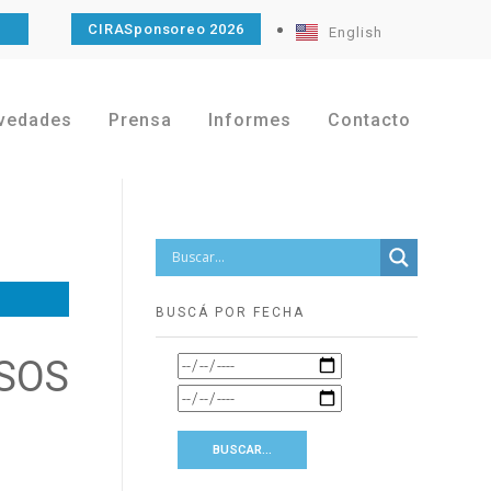
O
CIRASponsoreo 2026
English
vedades
Prensa
Informes
Contacto
BUSCÁ POR FECHA
SOS