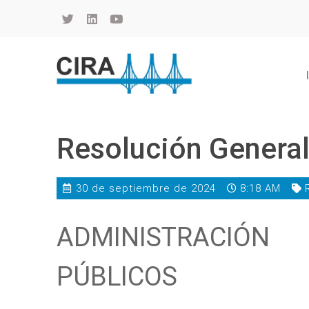
Cámara de Importadores de la República Argentina
La Cámara de Importadores de la República Argentina (CIRA) es una organización no gubernamental, privada y sin fines de lucro, con una trayectoria de 114 años al servicio del sector importador.
Resolución Genera
30 de septiembre de 2024
8:18 AM
ADMINISTRACIÓN
PÚBLICOS