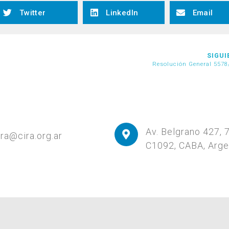
Twitter
LinkedIn
Email
SIGUI
Resolución General 5578
Av. Belgrano 427, 
ira@cira.org.ar
C1092, CABA, Arge