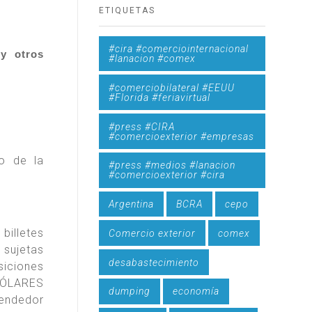
ETIQUETAS
#cira #comerciointernacional
y otros
#lanacion #comex
#comerciobilateral #EEUU
#Florida #feriavirtual
#press #CIRA
#comercioexterior #empresas
o de la
#press #medios #lanacion
#comercioexterior #cira
Argentina
BCRA
cepo
billetes
Comercio exterior
comex
 sujetas
desabastecimiento
siciones
DÓLARES
dumping
economía
vendedor