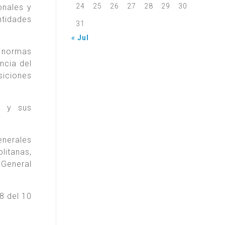
24
25
26
27
28
29
30
onales y
ntidades
31
« Jul
ó normas
ncia del
siciones
) y sus
enerales
litanas,
 General
8 del 10