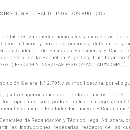
ISTRACIÓN FEDERAL DE INGRESOS PÚBLICOS
 de billetes y monedas nacionales y extranjeras, oro 
ítulos públicos y privados, acciones, debentures y si
Superintendencia de Entidades Financieras y Cambiar
co Central de la República Argentina, tramitarán con
nexo (IF-2024-02156821-AFIP-SGDADVCOAD#SDGPCI),
Resolución General N° 2.705 y su modificatoria, por el sigu
igual o superior al indicado en los artículos 1° o 2°, 
 los tripulantes sólo podrán realizar su egreso del te
Superintendencia de Entidades Financieras y Cambiarias.”
 Generales de Recaudación y Técnico Legal Aduanera, 
tir las instrucciones necesarias respecto de las cu