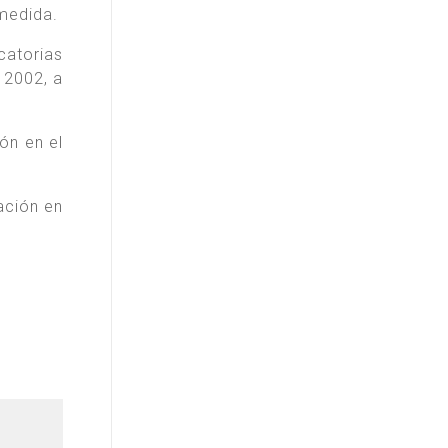
medida.
catorias
 2002, a
ión en el
ación en