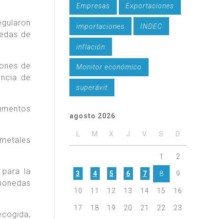
Empresas
Exportaciones
egularon
importaciones
INDEC
nedas de
inflación
iones de
Monitor económico
encia de
superávit
rumentos
agosto 2026
L
M
X
J
V
S
D
 metales
1
2
 para la
3
4
5
6
7
8
9
 monedas
10
11
12
13
14
15
16
17
18
19
20
21
22
23
ecogida,