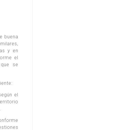
de buena
milares,
ias y en
forme el
 que se
iente:
según el
rritorio
.
conforme
estiones