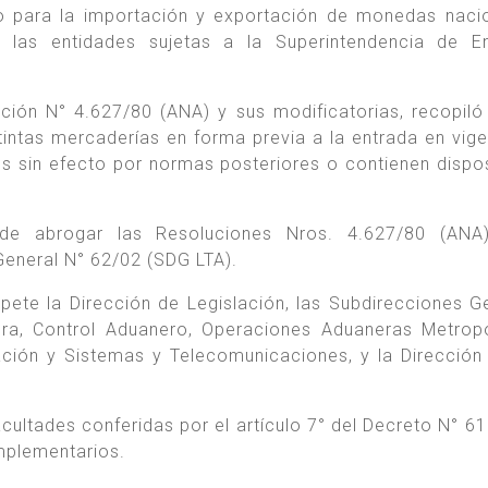
nto para la importación y exportación de monedas naci
r las entidades sujetas a la Superintendencia de E
ción N° 4.627/80 (ANA) y sus modificatorias, recopil
tintas mercaderías en forma previa a la entrada en vige
s sin efecto por normas posteriores o contienen dispo
nde abrogar las Resoluciones Nros. 4.627/80 (ANA
 General N° 62/02 (SDG LTA).
ete la Dirección de Legislación, las Subdirecciones G
ra, Control Aduanero, Operaciones Aduaneras Metropo
ación y Sistemas y Telecomunicaciones, y la Dirección
acultades conferidas por el artículo 7° del Decreto N° 61
omplementarios.