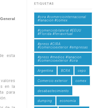
ETIQUETAS
#cira #comerciointernacional
 General
#lanacion #comex
#comerciobilateral #EEUU
#Florida #feriavirtual
#press #CIRA
#comercioexterior #empresas
de esta
#press #medios #lanacion
#comercioexterior #cira
Argentina
BCRA
cepo
 valores
Comercio exterior
comex
as en la
desabastecimiento
ta para
ión.
dumping
economía
or de la