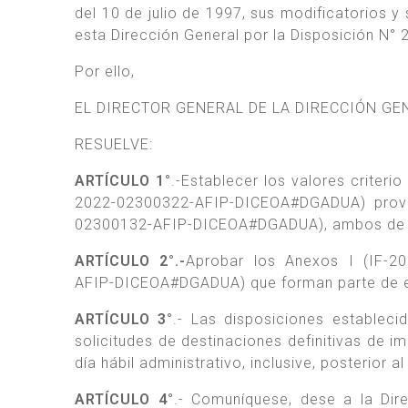
del 10 de julio de 1997, sus modificatorios y
esta Dirección General por la Disposición N° 
Por ello,
EL DIRECTOR GENERAL DE LA DIRECCIÓN G
RESUELVE:
ARTÍCULO 1°
.-Establecer los valores criteri
2022-02300322-AFIP-DICEOA#DGADUA) proven
02300132-AFIP-DICEOA#DGADUA), ambos de la
ARTÍCULO 2°.-
Aprobar los Anexos I (IF-2
AFIP-DICEOA#DGADUA) que forman parte de es
ARTÍCULO 3°
.- Las disposiciones estableci
solicitudes de destinaciones definitivas de i
día hábil administrativo, inclusive, posterior al
ARTÍCULO 4°
.- Comuníquese, dese a la Dire