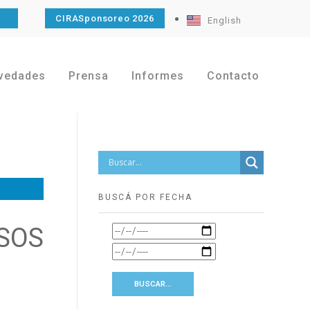
O
CIRASponsoreo 2026
English
vedades
Prensa
Informes
Contacto
BUSCÁ POR FECHA
SOS