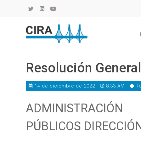
Cámara de Importadores de la República Argentina
La Cámara de Importadores de la República Argentina (CIRA) es una organización no gubernamental, privada y sin fines de lucro, con una trayectoria de 114 años al servicio del sector importador.
Resolución Genera
14 de diciembre de 2022
8:33 AM
Re
ADMINISTRACIÓN
PÚBLICOS DIRECCIÓ