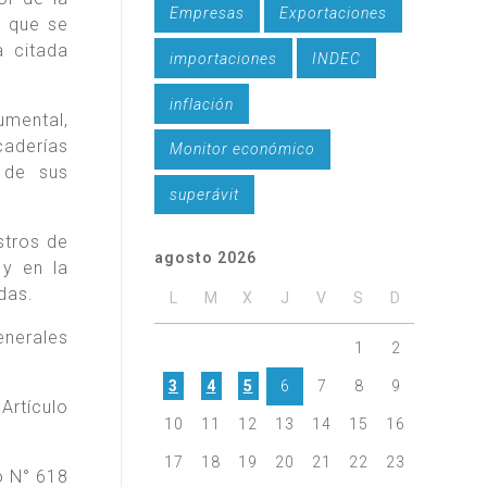
Empresas
Exportaciones
l que se
a citada
importaciones
INDEC
inflación
mental,
caderías
Monitor económico
 de sus
superávit
stros de
agosto 2026
 y en la
das.
L
M
X
J
V
S
D
enerales
1
2
3
4
5
6
7
8
9
Artículo
10
11
12
13
14
15
16
17
18
19
20
21
22
23
o N° 618