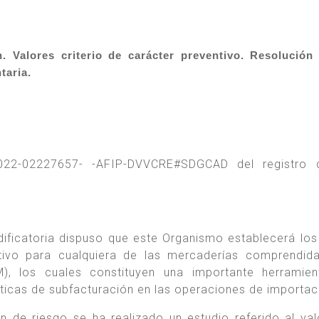
 Valores criterio de carácter preventivo. Resolución
taria.
2022-02227657- -AFIP-DVVCRE#SDGCAD del registro 
ificatoria dispuso que este Organismo establecerá los
ntivo para cualquiera de las mercaderías comprendid
 los cuales constituyen una importante herramien
ácticas de subfacturación en las operaciones de importac
 de riesgo se ha realizado un estudio referido al val