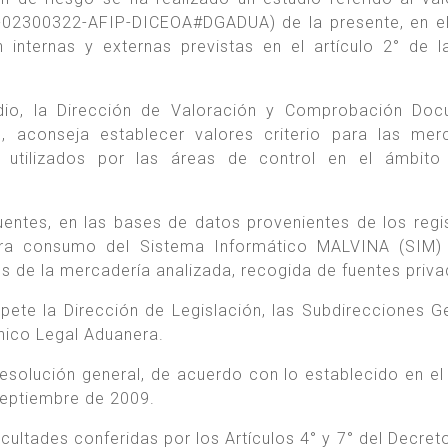
2-02300322-AFIP-DICEOA#DGADUA) de la presente, en e
 internas y externas previstas en el artículo 2° de l
io, la Dirección de Valoración y Comprobación Docu
, aconseja establecer valores criterio para las mer
 utilizados por las áreas de control en el ámbito
uentes, en las bases de datos provenientes de los regi
para consumo del Sistema Informático MALVINA (SIM)
s de la mercadería analizada, recogida de fuentes priva
ete la Dirección de Legislación, las Subdirecciones G
nico Legal Aduanera.
solución general, de acuerdo con lo establecido en el 
 septiembre de 2009.
acultades conferidas por los Artículos 4° y 7° del Decret