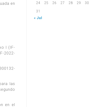
24
25
26
27
28
29
30
tuada en
31
« Jul
o I (IF-
F-2022-
300132-
para las
 segundo
ón en el