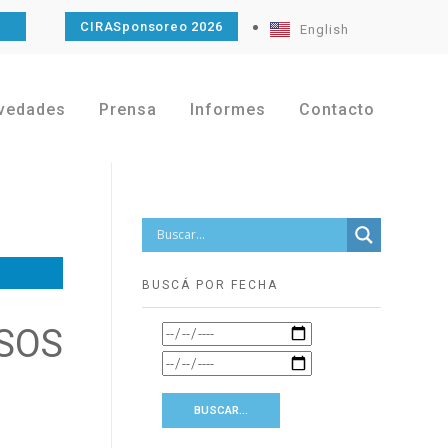
O
CIRASponsoreo 2026
English
vedades
Prensa
Informes
Contacto
BUSCÁ POR FECHA
SOS