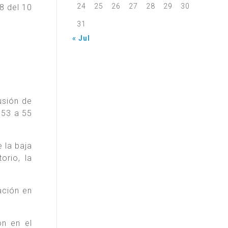
24
25
26
27
28
29
30
8 del 10
31
« Jul
usión de
 53 a 55
 la baja
orio, la
ación en
ón en el