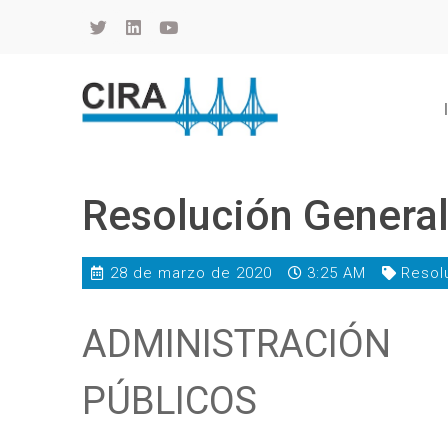
Cámara de Importadores de la República Argentina
La Cámara de Importadores de la República Argentina (CIRA) es una organización no gubernamental, privada y sin fines de lucro, con una trayectoria de 114 años al servicio del sector importador.
Resolución Genera
28 de marzo de 2020
3:25 AM
Resol
ADMINISTRACIÓN
PÚBLICOS