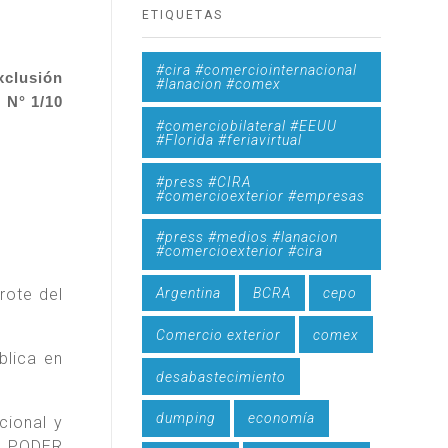
ETIQUETAS
#cira #comerciointernacional
clusión
#lanacion #comex
 N° 1/10
#comerciobilateral #EEUU
#Florida #feriavirtual
#press #CIRA
#comercioexterior #empresas
#press #medios #lanacion
#comercioexterior #cira
Argentina
BCRA
cepo
ote del
Comercio exterior
comex
blica en
desabastecimiento
dumping
economía
cional y
el PODER