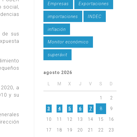
Empresas
Exportaciones
 social,
idencias
importaciones
INDEC
inflación
o de sus
expuesta
Monitor económico
.
superávit
imiento
equeños
agosto 2026
L
M
X
J
V
S
D
 2020, a
010 y su
1
2
3
4
5
6
7
8
9
enerales
10
11
12
13
14
15
16
irección
17
18
19
20
21
22
23