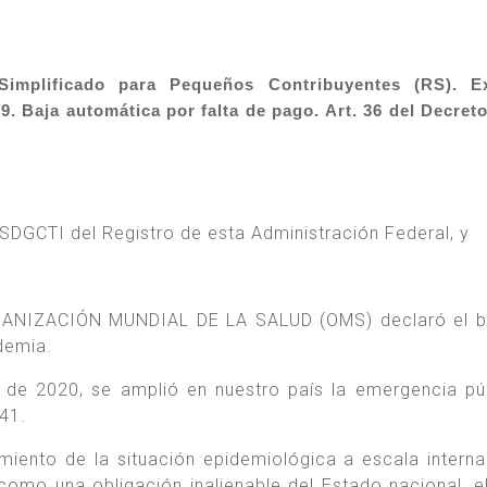
implificado para Pequeños Contribuyentes (RS). Ex
. Baja automática por falta de pago. Art. 36 del Decreto
GCTI del Registro de esta Administración Federal, y
GANIZACIÓN MUNDIAL DE LA SALUD (OMS) declaró el br
demia.
de 2020, se amplió en nuestro país la emergencia pú
541.
miento de la situación epidemiológica a escala interna
 como una obligación inalienable del Estado nacional, 