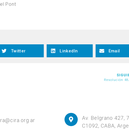
el Pont
Twitter
LinkedIn
Email
SIGUI
Resolución 48
Av. Belgrano 427, 
ira@cira.org.ar
C1092, CABA, Arge