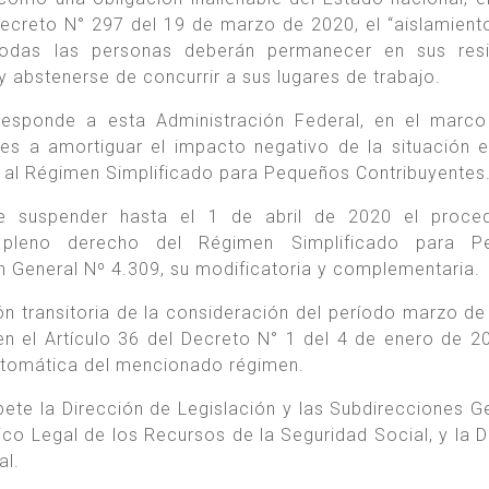
reto N° 297 del 19 de marzo de 2020, el “aislamiento
l todas las personas deberán permanecer en sus res
y abstenerse de concurrir a sus lugares de trabajo.
responde a esta Administración Federal, en el marc
tes a amortiguar el impacto negativo de la situación 
 al Régimen Simplificado para Pequeños Contribuyentes
e suspender hasta el 1 de abril de 2020 el proced
e pleno derecho del Régimen Simplificado para P
ón General Nº 4.309, su modificatoria y complementaria.
n transitoria de la consideración del período marzo de
en el Artículo 36 del Decreto N° 1 del 4 de enero de 2
 automática del mencionado régimen.
ete la Dirección de Legislación y las Subdirecciones G
co Legal de los Recursos de la Seguridad Social, y la D
al.