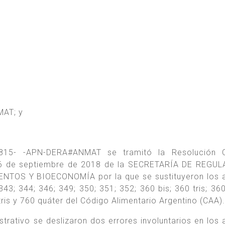
MAT; y
815- -APN-DERA#ANMAT se tramitó la Resolución C
 de septiembre de 2018 de la SECRETARÍA DE REGUL
TOS Y BIOECONOMÍA por la que se sustituyeron los a
343; 344; 346; 349; 350; 351; 352; 360 bis; 360 tris; 360
tris y 760 quáter del Código Alimentario Argentino (CAA).
trativo se deslizaron dos errores involuntarios en los a