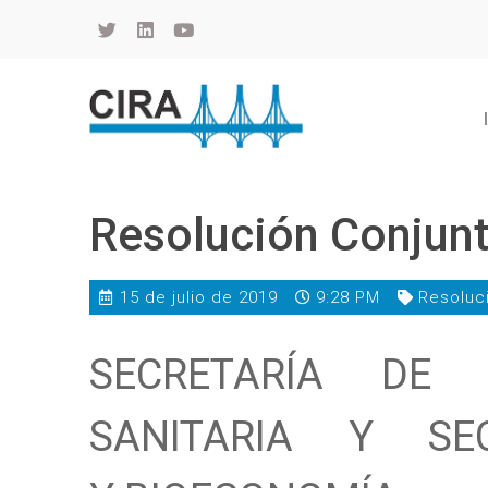
Cámara de Importadores de la República Argentina
La Cámara de Importadores de la República Argentina (CIRA) es una organización no gubernamental, privada y sin fines de lucro, con una trayectoria de 114 años al servicio del sector importador.
Resolución Conjun
15 de julio de 2019
9:28 PM
Resoluc
SECRETARÍA DE 
SANITARIA Y SE