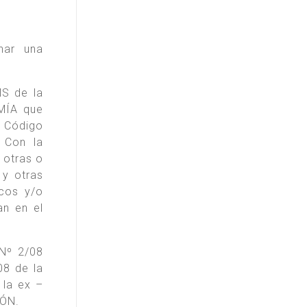
nar una
S de la
MÍA que
l Código
: Con la
 otras o
 y otras
icos y/o
an en el
 Nº 2/08
08 de la
la ex –
ÓN.