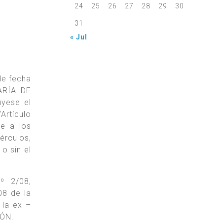
24
25
26
27
28
29
30
31
« Jul
de fecha
ARÍA DE
yese el
Artículo
de a los
érculos,
o sin el
º 2/08,
08 de la
la ex –
ÓN.