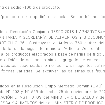
g de sodio /100 g de producto.
 ‘producto de copetín’ o ‘snack’. Se podrá adicio
 de la Resolución Conjunta RESFC-2018-1-APNSRYGS#M
ANITARIA Y SECRETARÍA DE ALIMENTOS Y BIOECONO
ARTÍCULO 26.- Sustitúyese el Artículo 760 quáter de
actado de la siguiente manera: “Artículo 760 quáter
a los productos elaborados a base de harina de trigo u
a adición de sal, con o sin el agregado de especias
productos, saborizados o no, con o sin agentes quím
 formas variadas. Se excluyen las galletitas que figur
cluidos en la Resolución Grupo Mercado Común (GMC)
unta N° 203 y N° 569 de fecha 25 de noviembre de 20
ACIÓN E INSTITUTOS del MINISTERIO DE SALUD y de 
ESCA Y ALIMENTOS del ex – MINISTERIO DE PRODUCCI