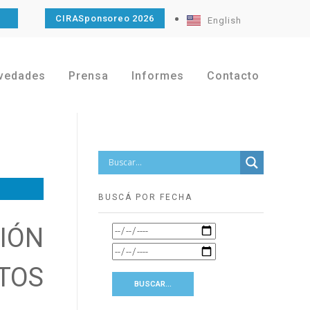
O
CIRASponsoreo 2026
English
vedades
Prensa
Informes
Contacto
BUSCÁ POR FECHA
IÓN
TOS