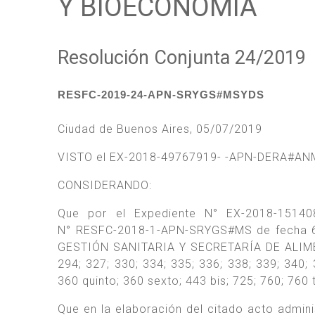
Y BIOECONOMÍA
Resolución Conjunta 24/2019
RESFC-2019-24-APN-SRYGS#MSYDS
Ciudad de Buenos Aires, 05/07/2019
VISTO el EX-2018-49767919- -APN-DERA#AN
CONSIDERANDO:
Que por el Expediente N° EX-2018-15140
N° RESFC-2018-1-APN-SRYGS#MS de fecha 6
GESTIÓN SANITARIA Y SECRETARÍA DE ALIMEN
294; 327; 330; 334; 335; 336; 338; 339; 340; 
360 quinto; 360 sexto; 443 bis; 725; 760; 760 
Que en la elaboración del citado acto adminis