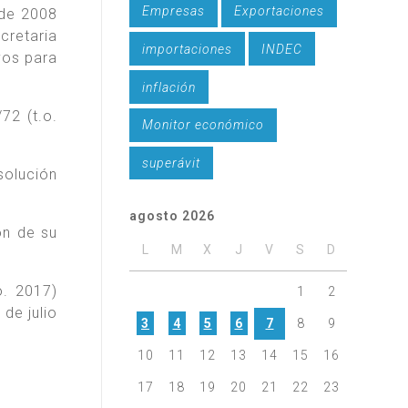
Empresas
Exportaciones
 de 2008
ecretaria
importaciones
INDEC
vos para
inflación
72 (t.o.
Monitor económico
superávit
solución
agosto 2026
ón de su
L
M
X
J
V
S
D
o. 2017)
1
2
de julio
3
4
5
6
7
8
9
10
11
12
13
14
15
16
17
18
19
20
21
22
23