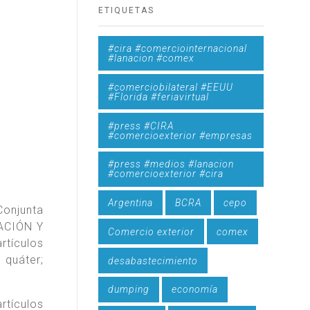
ETIQUETAS
#cira #comerciointernacional
#lanacion #comex
#comerciobilateral #EEUU
#Florida #feriavirtual
#press #CIRA
#comercioexterior #empresas
#press #medios #lanacion
#comercioexterior #cira
Argentina
BCRA
cepo
onjunta
ACIÓN Y
Comercio exterior
comex
rtículos
 quáter;
desabastecimiento
dumping
economía
rtículos