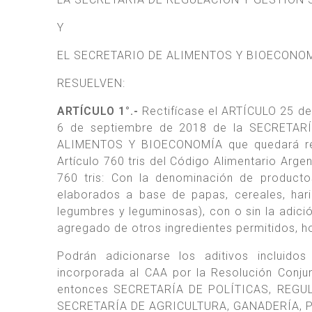
Y
EL SECRETARIO DE ALIMENTOS Y BIOECONO
RESUELVEN:
ARTÍCULO 1°.-
Rectifícase el ARTÍCULO 25 d
6 de septiembre de 2018 de la SECRETA
ALIMENTOS Y BIOECONOMÍA que quedará reda
Artículo 760 tris del Código Alimentario Arge
760 tris: Con la denominación de producto
elaborados a base de papas, cereales, hari
legumbres y leguminosas), con o sin la adició
agregado de otros ingredientes permitidos, ho
Podrán adicionarse los aditivos inclui
incorporada al CAA por la Resolución Conj
entonces SECRETARÍA DE POLÍTICAS, REGUL
SECRETARÍA DE AGRICULTURA, GANADERÍA, P