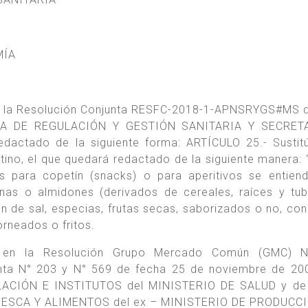
MÍA
e la Resolución Conjunta RESFC-2018-1-APNSRYGS#MS 
RÍA DE REGULACIÓN Y GESTIÓN SANITARIA Y SECRET
ctado de la siguiente forma: ARTÍCULO 25.- Sustitú
ntino, el que quedará redactado de la siguiente manera: “
s para copetín (snacks) o para aperitivos se entien
nas o almidones (derivados de cereales, raíces y tub
n de sal, especias, frutas secas, saborizados o no, con 
rneados o fritos.
dos en la Resolución Grupo Mercado Común (GMC) N
unta N° 203 y N° 569 de fecha 25 de noviembre de 20
ACIÓN E INSTITUTOS del MINISTERIO DE SALUD y de 
ESCA Y ALIMENTOS del ex – MINISTERIO DE PRODUCCI