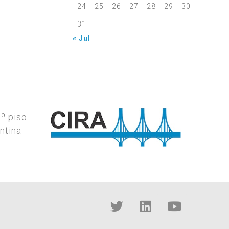
24
25
26
27
28
29
30
31
« Jul
7º piso
ntina