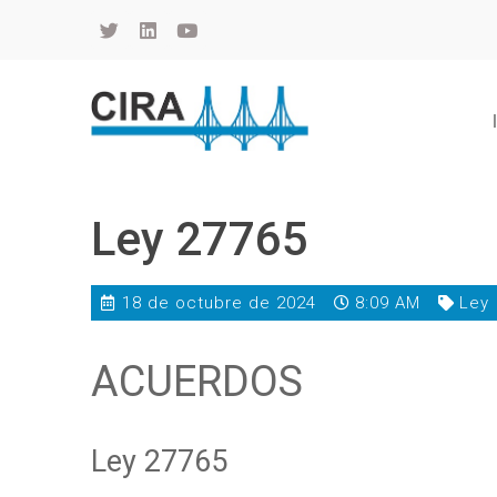
Cámara de Importadores de la República Argentina
La Cámara de Importadores de la República Argentina (CIRA) es una organización no gubernamental, privada y sin fines de lucro, con una trayectoria de 114 años al servicio del sector importador.
Ley 27765
18 de octubre de 2024
8:09 AM
Ley
ACUERDOS
Ley 27765