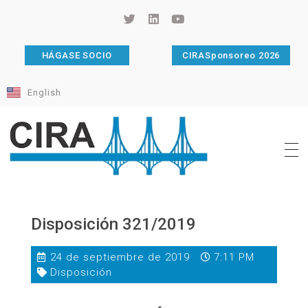
HÁGASE SOCIO
CIRASponsoreo 2026
English
Cámara de Importadores de la República Argentina
La Cámara de Importadores de la República Argentina (CIRA) es una organización no gubernamental, privada y sin fines de lucro, con una trayectoria de 114 años al servicio del sector importador.
Disposición 321/2019
24 de septiembre de 2019
7:11 PM
Disposición