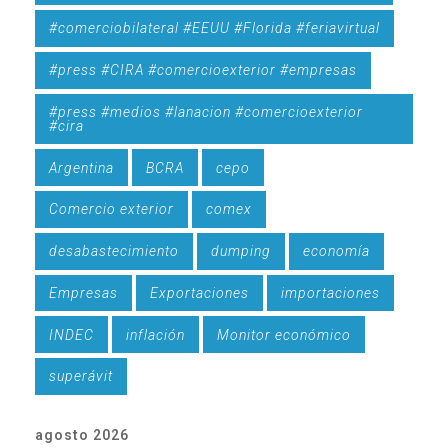
#comerciobilateral #EEUU #Florida #feriavirtual
#press #CIRA #comercioexterior #empresas
#press #medios #lanacion #comercioexterior
#cira
Argentina
BCRA
cepo
Comercio exterior
comex
desabastecimiento
dumping
economía
Empresas
Exportaciones
importaciones
INDEC
inflación
Monitor económico
superávit
agosto 2026