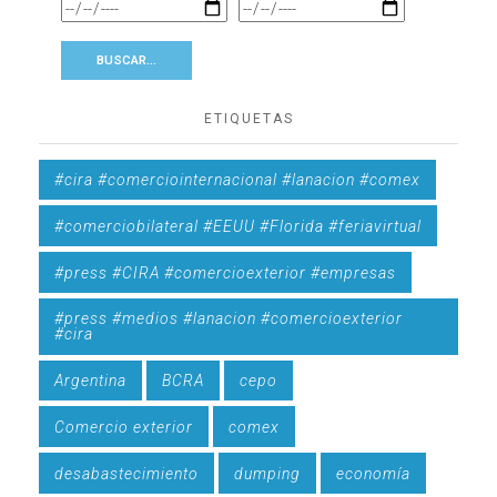
ETIQUETAS
#cira #comerciointernacional #lanacion #comex
#comerciobilateral #EEUU #Florida #feriavirtual
#press #CIRA #comercioexterior #empresas
#press #medios #lanacion #comercioexterior
#cira
Argentina
BCRA
cepo
Comercio exterior
comex
desabastecimiento
dumping
economía