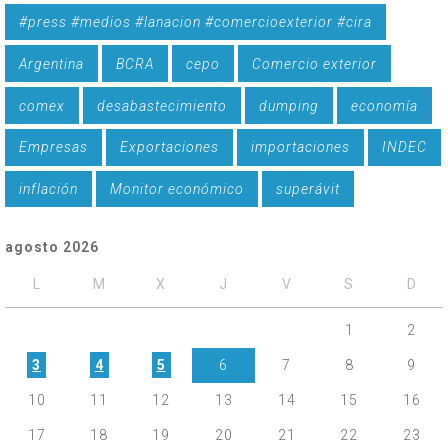
#press #medios #lanacion #comercioexterior #cira
Argentina
BCRA
cepo
Comercio exterior
comex
desabastecimiento
dumping
economía
Empresas
Exportaciones
importaciones
INDEC
inflación
Monitor económico
superávit
agosto 2026
L
M
X
J
V
S
D
1
2
3
4
5
6
7
8
9
10
11
12
13
14
15
16
17
18
19
20
21
22
23