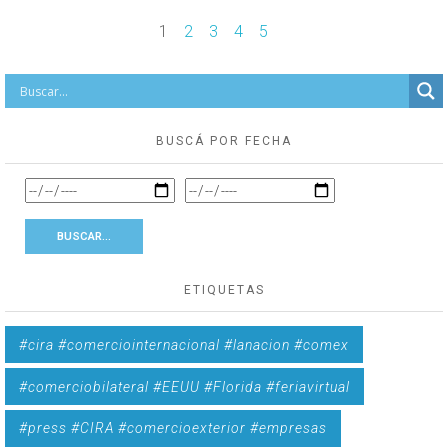
1
2
3
4
5
BUSCÁ POR FECHA
ETIQUETAS
#cira #comerciointernacional #lanacion #comex
#comerciobilateral #EEUU #Florida #feriavirtual
#press #CIRA #comercioexterior #empresas