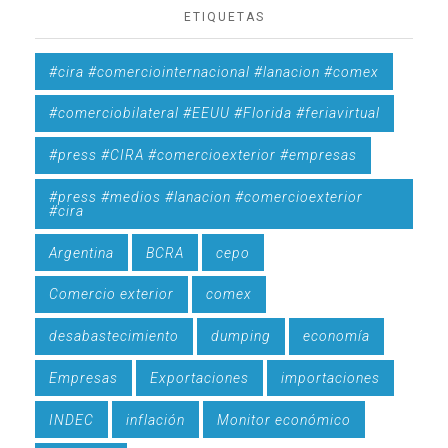
ETIQUETAS
#cira #comerciointernacional #lanacion #comex
#comerciobilateral #EEUU #Florida #feriavirtual
#press #CIRA #comercioexterior #empresas
#press #medios #lanacion #comercioexterior
#cira
Argentina
BCRA
cepo
Comercio exterior
comex
desabastecimiento
dumping
economía
Empresas
Exportaciones
importaciones
INDEC
inflación
Monitor económico