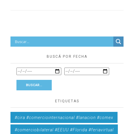
BUSCÁ POR FECHA
ETIQUETAS
#cira #comerciointernacional #lanacion #comex
#comerciobilateral #EEUU #Florida #feriavirtual