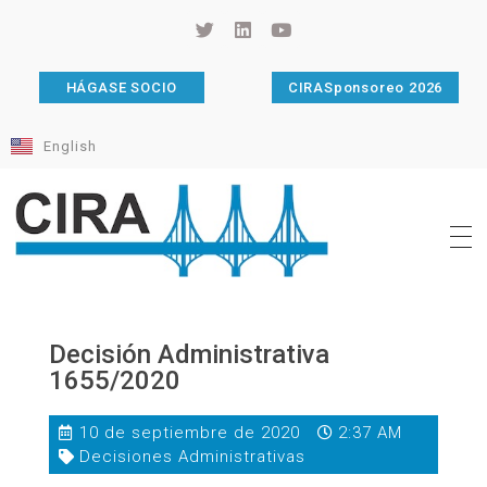
HÁGASE SOCIO
CIRASponsoreo 2026
English
Cámara de Importadores de la República Argentina
La Cámara de Importadores de la República Argentina (CIRA) es una organización no gubernamental, privada y sin fines de lucro, con una trayectoria de 114 años al servicio del sector importador.
Decisión Administrativa
1655/2020
10 de septiembre de 2020
2:37 AM
Decisiones Administrativas