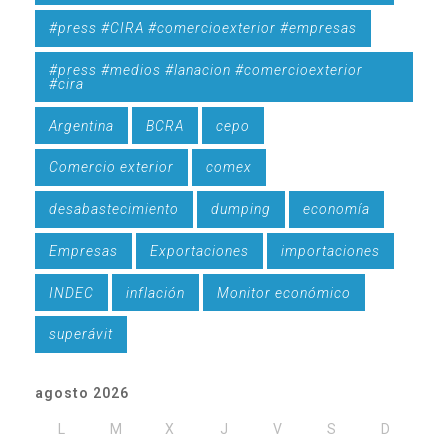
#press #CIRA #comercioexterior #empresas
#press #medios #lanacion #comercioexterior
#cira
Argentina
BCRA
cepo
Comercio exterior
comex
desabastecimiento
dumping
economía
Empresas
Exportaciones
importaciones
INDEC
inflación
Monitor económico
superávit
agosto 2026
L
M
X
J
V
S
D