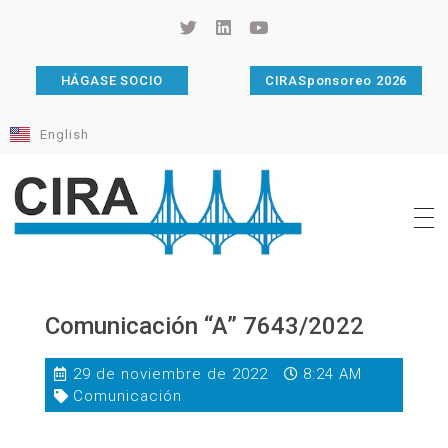
HÁGASE SOCIO
CIRASponsoreo 2026
English
Cámara de Importadores de la República Argentina
La Cámara de Importadores de la República Argentina (CIRA) es una organización no gubernamental, privada y sin fines de lucro, con una trayectoria de 114 años al servicio del sector importador.
Comunicación “A” 7643/2022
29 de noviembre de 2022
8:24 AM
Comunicación