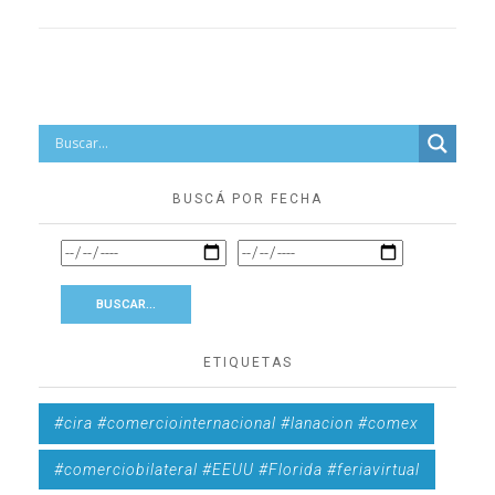
BUSCÁ POR FECHA
ETIQUETAS
#cira #comerciointernacional #lanacion #comex
#comerciobilateral #EEUU #Florida #feriavirtual