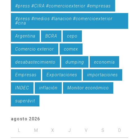
#press #CIRA #comercioexterior #empresas
#press #medios #lanacion #comercioexterior
#cira
Argentina
BCRA
cepo
Comercio exterior
comex
desabastecimiento
dumping
economía
Empresas
Exportaciones
importaciones
INDEC
inflación
Monitor económico
superávit
agosto 2026
L
M
X
J
V
S
D