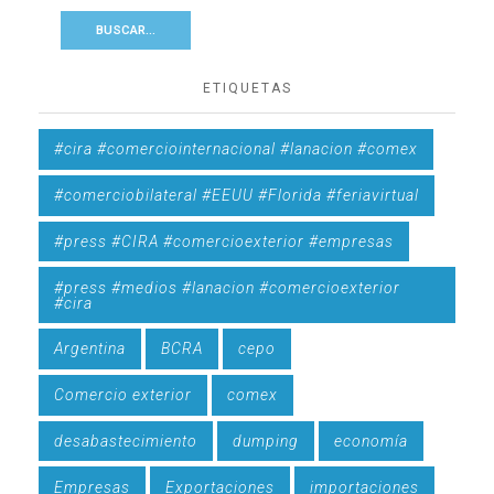
ETIQUETAS
#cira #comerciointernacional #lanacion #comex
#comerciobilateral #EEUU #Florida #feriavirtual
#press #CIRA #comercioexterior #empresas
#press #medios #lanacion #comercioexterior
#cira
Argentina
BCRA
cepo
Comercio exterior
comex
desabastecimiento
dumping
economía
Empresas
Exportaciones
importaciones