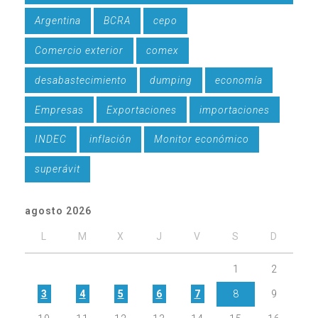
Argentina
BCRA
cepo
Comercio exterior
comex
desabastecimiento
dumping
economía
Empresas
Exportaciones
importaciones
INDEC
inflación
Monitor económico
superávit
agosto 2026
L
M
X
J
V
S
D
1
2
3
4
5
6
7
8
9