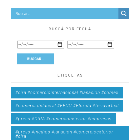
BUSCÁ POR FECHA
ETIQUETAS
#cira #comerciointernacional #lanacion #comex
#comerciobilateral #EEUU #Florida #feriavirtual
#press #CIRA #comercioexterior #empresas
#press #medios #lanacion #comercioexterior
#cira