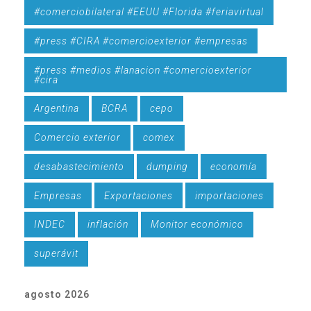
#comerciobilateral #EEUU #Florida #feriavirtual
#press #CIRA #comercioexterior #empresas
#press #medios #lanacion #comercioexterior
#cira
Argentina
BCRA
cepo
Comercio exterior
comex
desabastecimiento
dumping
economía
Empresas
Exportaciones
importaciones
INDEC
inflación
Monitor económico
superávit
agosto 2026