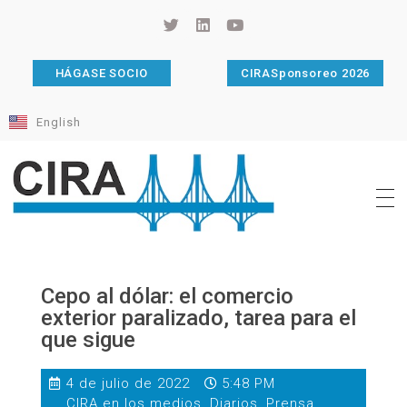
HÁGASE SOCIO
CIRASponsoreo 2026
English
Cámara de Importadores de la República Argentina
La Cámara de Importadores de la República Argentina (CIRA) es una organización no gubernamental, privada y sin fines de lucro, con una trayectoria de 114 años al servicio del sector importador.
Cepo al dólar: el comercio
exterior paralizado, tarea para el
que sigue
4 de julio de 2022
5:48 PM
CIRA en los medios
,
Diarios
,
Prensa
,