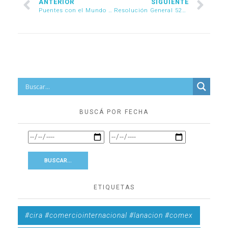
ANTERIOR
SIGUIENTE
Puentes con el Mundo B2B: Corea – Argentina Importación
Resolución General 5226/2022
BUSCÁ POR FECHA
ETIQUETAS
#cira #comerciointernacional #lanacion #comex