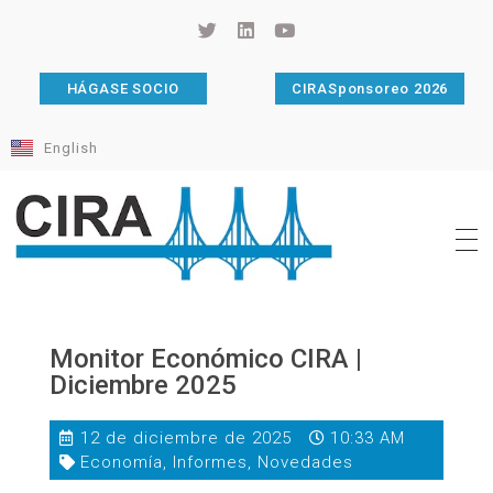
HÁGASE SOCIO
CIRASponsoreo 2026
English
Cámara de Importadores de la República Argentina
La Cámara de Importadores de la República Argentina (CIRA) es una organización no gubernamental, privada y sin fines de lucro, con una trayectoria de 114 años al servicio del sector importador.
Monitor Económico CIRA |
Diciembre 2025
12 de diciembre de 2025
10:33 AM
Economía
,
Informes
,
Novedades