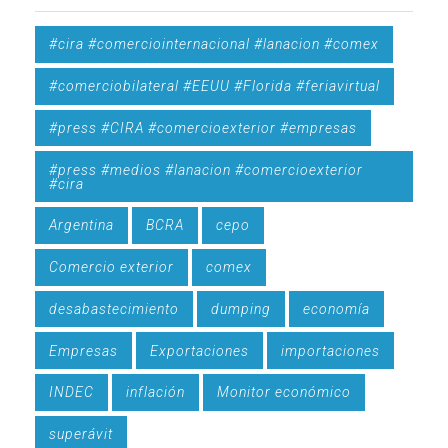
#cira #comerciointernacional #lanacion #comex
#comerciobilateral #EEUU #Florida #feriavirtual
#press #CIRA #comercioexterior #empresas
#press #medios #lanacion #comercioexterior
#cira
Argentina
BCRA
cepo
Comercio exterior
comex
desabastecimiento
dumping
economía
Empresas
Exportaciones
importaciones
INDEC
inflación
Monitor económico
superávit