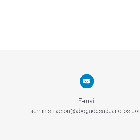
E-mail
administracion@abogadosaduaneros.c