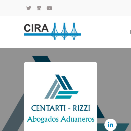
Cámara de Importadores de la República Argentina
La Cámara de Importadores de la República Argentina (CIRA) es una organización no gubernamental, privada y sin fines de lucro, con una trayectoria de 114 años al servicio del sector importador.