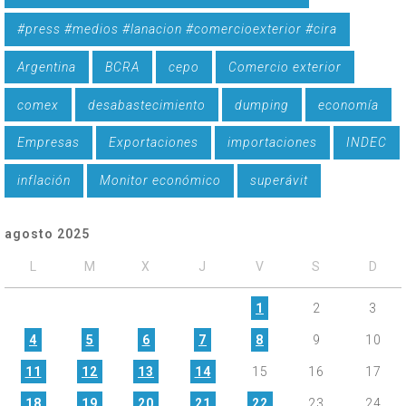
#press #medios #lanacion #comercioexterior #cira
Argentina
BCRA
cepo
Comercio exterior
comex
desabastecimiento
dumping
economía
Empresas
Exportaciones
importaciones
INDEC
inflación
Monitor económico
superávit
agosto 2025
L
M
X
J
V
S
D
1
2
3
4
5
6
7
8
9
10
11
12
13
14
15
16
17
18
19
20
21
22
23
24