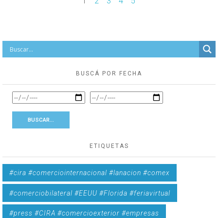
1
2
3
4
5
BUSCÁ POR FECHA
ETIQUETAS
#cira #comerciointernacional #lanacion #comex
#comerciobilateral #EEUU #Florida #feriavirtual
#press #CIRA #comercioexterior #empresas