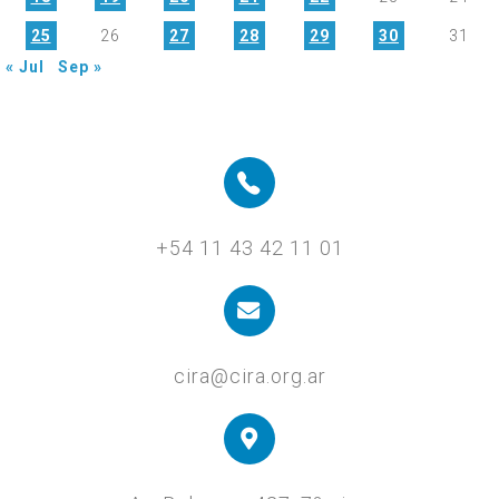
25
26
27
28
29
30
31
« Jul
Sep »
+54 11 43 42 11 01
cira@cira.org.ar