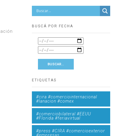
BUSCÁ POR FECHA
tación
ETIQUETAS
#cira #comerciointernacional
#lanacion #comex
#comerciobilateral #EEUU
#Florida #feriavirtual
#press #CIRA #comercioexterior
#empresas