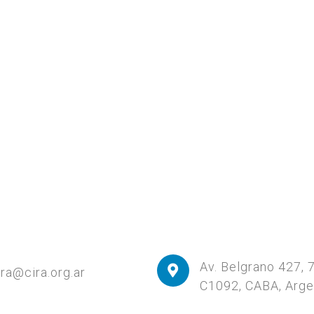
Av. Belgrano 427, 
ira@cira.org.ar
C1092, CABA, Arge