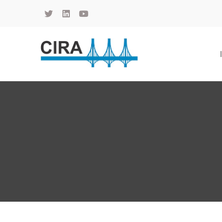
Cámara de Importadores de la República Argentina
La Cámara de Importadores de la República Argentina (CIRA) es una organización no gubernamental, privada y sin fines de lucro, con una trayectoria de 114 años al servicio del sector importador.