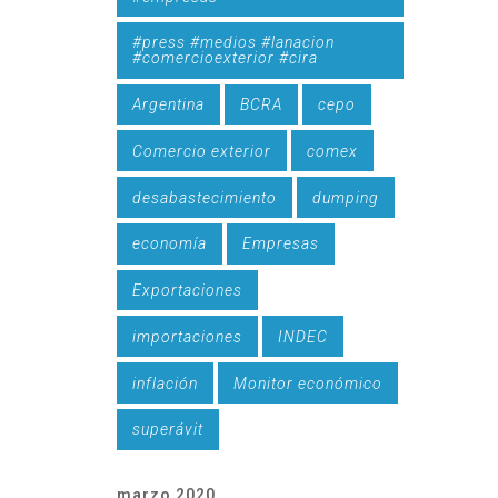
#press #medios #lanacion
#comercioexterior #cira
Argentina
BCRA
cepo
Comercio exterior
comex
desabastecimiento
dumping
economía
Empresas
Exportaciones
importaciones
INDEC
inflación
Monitor económico
superávit
marzo 2020