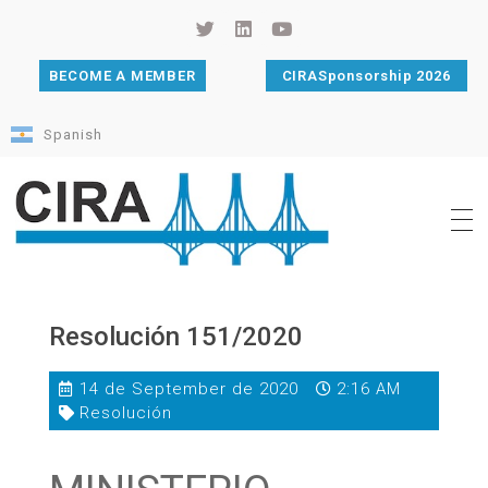
BECOME A MEMBER
CIRASponsorship 2026
Spanish
Cámara de Importadores de la República Argentina
La Cámara de Importadores de la República Argentina (CIRA) es una organización no gubernamental, privada y sin fines de lucro, con una trayectoria de 114 años al servicio del sector importador.
Resolución 151/2020
14 de September de 2020
2:16 AM
Resolución