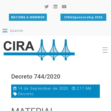
BECOME A MEMBER
CIRASponsorship 2026
Spanish
Cámara de Importadores de la República Argentina
La Cámara de Importadores de la República Argentina (CIRA) es una organización no gubernamental, privada y sin fines de lucro, con una trayectoria de 114 años al servicio del sector importador.
Decreto 744/2020
14 de September de 2020
2:17 AM
Decreto