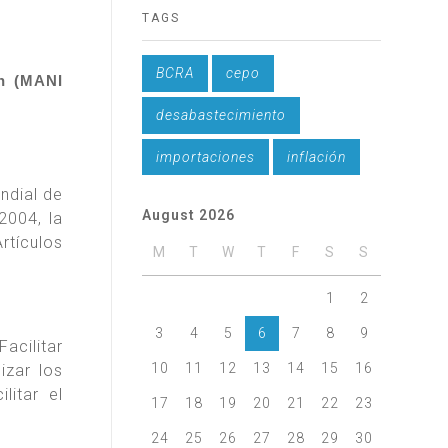
TAGS
BCRA
cepo
ón (MANI
desabastecimiento
importaciones
inflación
ndial de
August 2026
2004, la
rtículos
M
T
W
T
F
S
S
1
2
3
4
5
6
7
8
9
acilitar
10
11
12
13
14
15
16
izar los
litar el
17
18
19
20
21
22
23
24
25
26
27
28
29
30