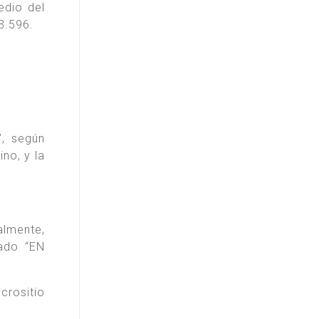
edio del
3.596.
”, según
no, y la
almente,
ado “EN
crositio