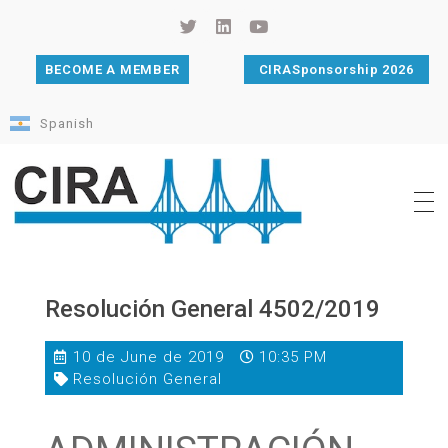
BECOME A MEMBER
CIRASponsorship 2026
Spanish
Cámara de Importadores de la República Argentina
La Cámara de Importadores de la República Argentina (CIRA) es una organización no gubernamental, privada y sin fines de lucro, con una trayectoria de 114 años al servicio del sector importador.
Resolución General 4502/2019
10 de June de 2019
10:35 PM
Resolución General