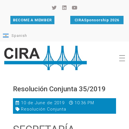
BECOME A MEMBER
CIRASponsorship 2026
Spanish
Cámara de Importadores de la República Argentina
La Cámara de Importadores de la República Argentina (CIRA) es una organización no gubernamental, privada y sin fines de lucro, con una trayectoria de 114 años al servicio del sector importador.
Resolución Conjunta 35/2019
10 de June de 2019
10:36 PM
Resolución Conjunta