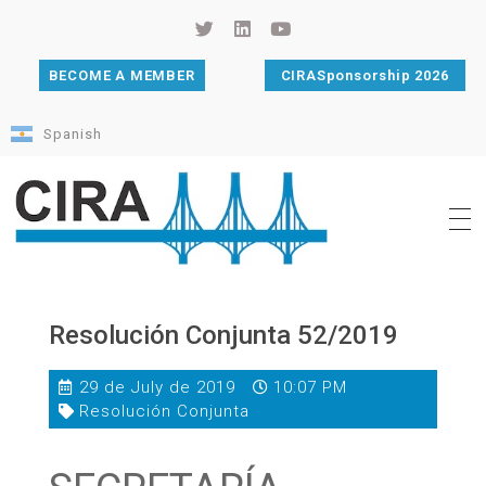
BECOME A MEMBER
CIRASponsorship 2026
Spanish
Cámara de Importadores de la República Argentina
La Cámara de Importadores de la República Argentina (CIRA) es una organización no gubernamental, privada y sin fines de lucro, con una trayectoria de 114 años al servicio del sector importador.
Resolución Conjunta 52/2019
29 de July de 2019
10:07 PM
Resolución Conjunta