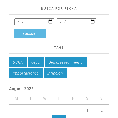
BUSCÁ POR FECHA
TAGS
BCRA
cepo
desabastecimiento
importaciones
inflación
August 2026
M
T
W
T
F
S
S
1
2