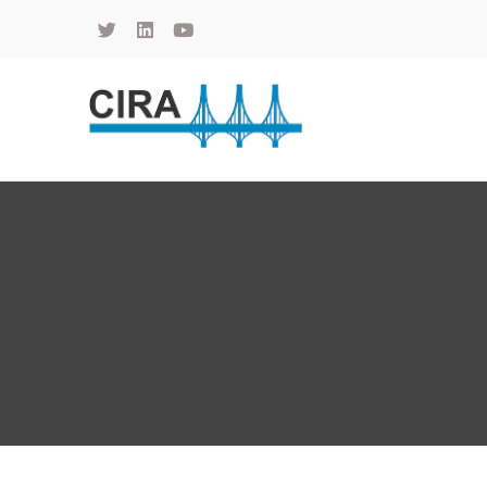
Cámara de Importadores de la República Argentina
La Cámara de Importadores de la República Argentina (CIRA) es una organización no gubernamental, privada y sin fines de lucro, con una trayectoria de 114 años al servicio del sector importador.