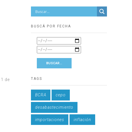
BUSCÁ POR FECHA
TAGS
11 de
BCRA
cepo
desabastecimiento
importaciones
inflación