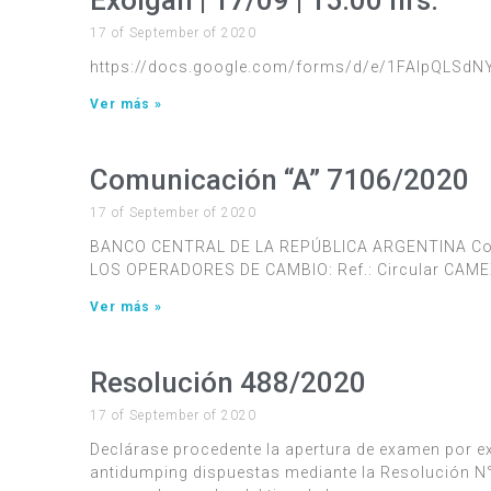
Exolgan | 17/09 | 15:00 hrs.
17 of September of 2020
https://docs.google.com/forms/d/e/1FAIpQL
Ver más »
Comunicación “A” 7106/2020
17 of September of 2020
BANCO CENTRAL DE LA REPÚBLICA ARGENTINA Com
LOS OPERADORES DE CAMBIO: Ref.: Circular CAMEX 
Ver más »
Resolución 488/2020
17 of September of 2020
Declárase procedente la apertura de examen por e
antidumping dispuestas mediante la Resolución N