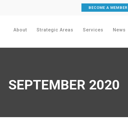
BECOME A MEMBER
About
Strategic Areas
Services
News
SEPTEMBER 2020