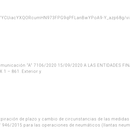
SdNYYCUiacYXQORcumHN973FPG9qPFLanBwYPoA9-Y_azp68g/v
unicación “A” 7106/2020 15/09/2020 A LAS ENTIDADES FIN
1 – 861. Exterior y
xpiración de plazo y cambio de circunstancias de las medidas
° 946/2015 para las operaciones de neumáticos (llantas neum