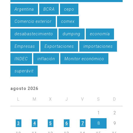
Argentina
BCRA
cepo
Comercio exterior
comex
desabastecimiento
dumping
economía
Empresas
Exportaciones
importaciones
INDEC
inflación
Monitor económico
superávit
agosto 2026
L
M
X
J
V
S
D
1
2
3
4
5
6
7
8
9