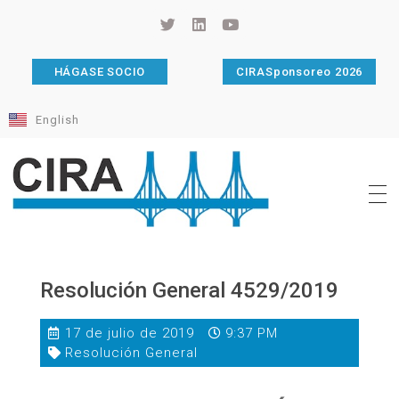
HÁGASE SOCIO
CIRASponsoreo 2026
English
Cámara de Importadores de la República Argentina
La Cámara de Importadores de la República Argentina (CIRA) es una organización no gubernamental, privada y sin fines de lucro, con una trayectoria de 114 años al servicio del sector importador.
Resolución General 4529/2019
17 de julio de 2019
9:37 PM
Resolución General