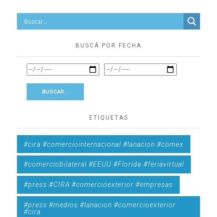
BUSCÁ POR FECHA
ETIQUETAS
#cira #comerciointernacional #lanacion #comex
#comerciobilateral #EEUU #Florida #feriavirtual
#press #CIRA #comercioexterior #empresas
#press #medios #lanacion #comercioexterior
#cira