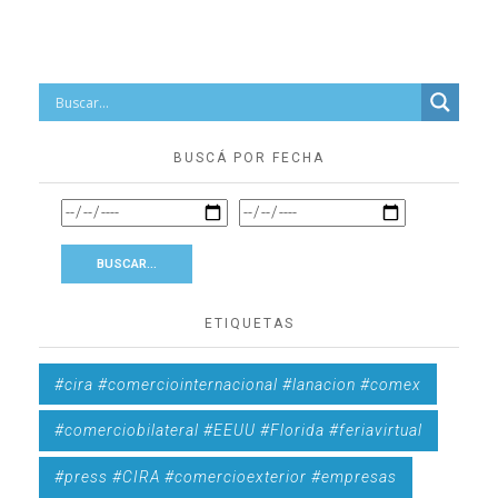
BUSCÁ POR FECHA
ETIQUETAS
#cira #comerciointernacional #lanacion #comex
#comerciobilateral #EEUU #Florida #feriavirtual
#press #CIRA #comercioexterior #empresas