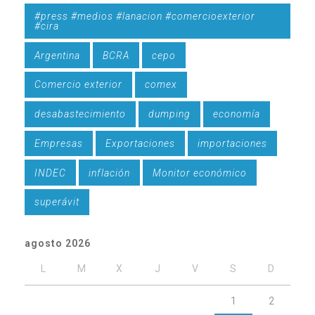
#press #medios #lanacion #comercioexterior
#cira
Argentina
BCRA
cepo
Comercio exterior
comex
desabastecimiento
dumping
economía
Empresas
Exportaciones
importaciones
INDEC
inflación
Monitor económico
superávit
agosto 2026
L
M
X
J
V
S
D
1
2