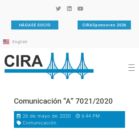
HÁGASE SOCIO
CIRASponsoreo 2026
English
Cámara de Importadores de la República Argentina
La Cámara de Importadores de la República Argentina (CIRA) es una organización no gubernamental, privada y sin fines de lucro, con una trayectoria de 114 años al servicio del sector importador.
Comunicación “A” 7021/2020
26 de mayo de 2020
6:44 PM
Comunicación