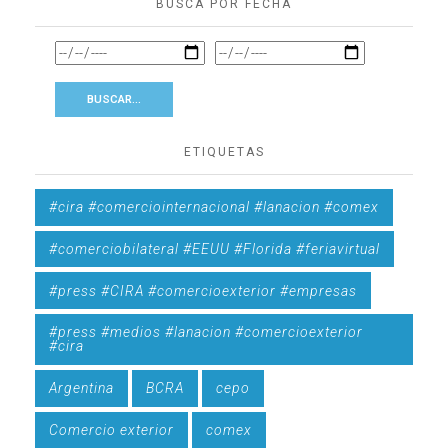
BUSCÁ POR FECHA
ETIQUETAS
#cira #comerciointernacional #lanacion #comex
#comerciobilateral #EEUU #Florida #feriavirtual
#press #CIRA #comercioexterior #empresas
#press #medios #lanacion #comercioexterior
#cira
Argentina
BCRA
cepo
Comercio exterior
comex