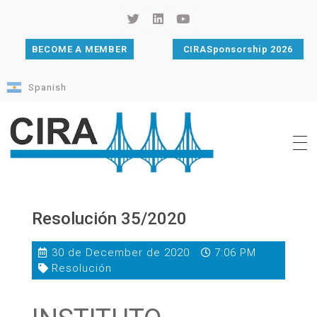
BECOME A MEMBER
CIRASponsorship 2026
Spanish
Cámara de Importadores de la República Argentina
La Cámara de Importadores de la República Argentina (CIRA) es una organización no gubernamental, privada y sin fines de lucro, con una trayectoria de 114 años al servicio del sector importador.
Resolución 35/2020
30 de December de 2020
7:06 PM
Resolución