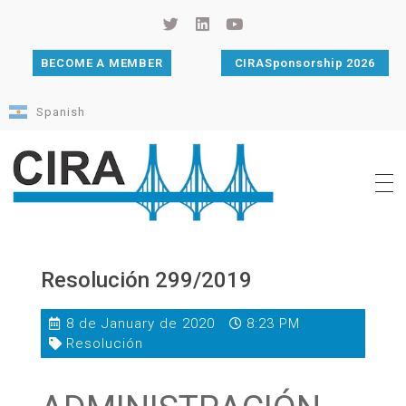
BECOME A MEMBER
CIRASponsorship 2026
Spanish
Cámara de Importadores de la República Argentina
La Cámara de Importadores de la República Argentina (CIRA) es una organización no gubernamental, privada y sin fines de lucro, con una trayectoria de 114 años al servicio del sector importador.
Resolución 299/2019
8 de January de 2020
8:23 PM
Resolución