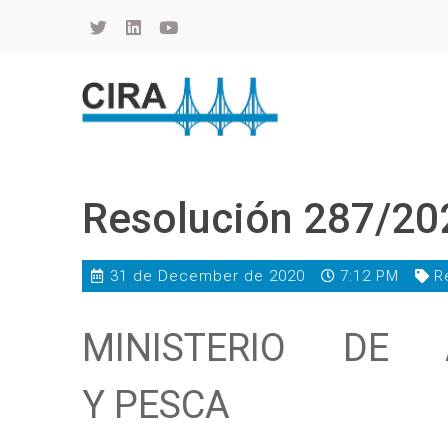
Cámara de Importadores de la República Argentina
La Cámara de Importadores de la República Argentina (CIRA) es una organización no gubernamental, privada y sin fines de lucro, con una trayectoria de 114 años al servicio del sector importador.
Resolución 287/20
31 de December de 2020
7:12 PM
R
MINISTERIO DE A
Y PESCA