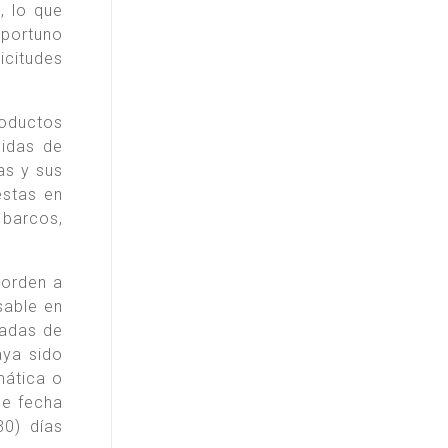
, lo que
oportuno
citudes
oductos
didas de
as y sus
estas en
 barcos,
 orden a
sable en
radas de
aya sido
mática o
de fecha
30) días