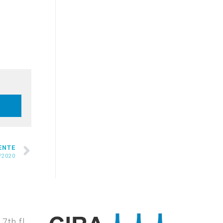
.
ENTE
/2020
7th fl