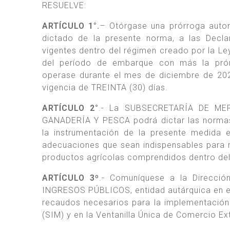
RESUELVE:
ARTÍCULO 1°.
– Otórgase una prórroga autom
dictado de la presente norma, a las Decla
vigentes dentro del régimen creado por la Le
del período de embarque con más la prórr
operase durante el mes de diciembre de 202
vigencia de TREINTA (30) días.
ARTÍCULO 2°
.- La SUBSECRETARÍA DE ME
GANADERÍA Y PESCA podrá dictar las normas 
la instrumentación de la presente medida
adecuaciones que sean indispensables para m
productos agrícolas comprendidos dentro del 
ARTÍCULO 3º
.- Comuníquese a la Direcc
INGRESOS PÚBLICOS, entidad autárquica en e
recaudos necesarios para la implementaci
(SIM) y en la Ventanilla Única de Comercio Ex