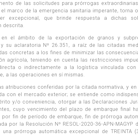
ento de las solicitudes para prórrogas extraordinarias
 el marco de la emergencia sanitaria imperante, torna 
r excepcional, que brinde respuesta a dichas soli
n descrita.
 en el ámbito de la exportación de granos y subpr
y su aclaratoria Nº 26.351, a raíz de las citadas me
das concretas a los fines de minimizar las consecuenci
ón agrícola, teniendo en cuenta las restricciones impu
directa o indirectamente a la logística vinculada con
te, a las operaciones en sí mismas.
s atribuciones conferidas por la citada normativa, y en
ada con el mercado exterior; se entiende como indispen
érito y/o conveniencia, otorgar a las Declaraciones Ju
entes, cuyo vencimiento del plazo de embarque final h
 por fin de período de embarque, fin de prórroga auto
rgada por la Resolución Nº RESOL-2020-36-APN-MAGYP 
, una prórroga automática excepcional de TREINTA (