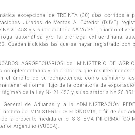
ática excepcional de TREINTA (30) días corridos a pa
raciones Juradas de Ventas Al Exterior (DJVE) regis
y Nº 21.453 y y su aclaratoria Nº 26.351, cuando el ven
oga automática y/o la prórroga extraordinaria auto
0. Quedan incluidas las que se hayan registrado con 
RCADOS AGROPECUARIOS del MINISTERIO DE AGRIC
complementarias y aclaratorias que resulten necesar
 en el ámbito de su competencia, como asimismo las
antener el normal flujo de la operatoria de exportació
régimen de la Ley Nº 21.453 y su aclaratoria Nº 26.351
ión General de Aduanas y a la ADMINISTRACIÓN FED
l ámbito del MINISTERIO DE ECONOMÍA, a fin de que ad
ón de la presente medida en el SISTEMA INFORMÁTICO
terior Argentino (VUCEA).