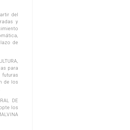
rtir del
tradas y
cimiento
mática,
plazo de
ULTURA,
ias para
 futuras
n de los
.
ERAL DE
opte los
 MALVINA