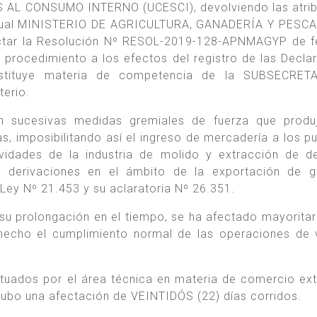
L CONSUMO INTERNO (UCESCI), devolviendo las atrib
actual MINISTERIO DE AGRICULTURA, GANADERÍA Y PESCA
ictar la Resolución Nº RESOL-2019-128-APNMAGYP de 
 procedimiento a los efectos del registro de las Decla
nstituye materia de competencia de la SUBSECRET
erio.
on sucesivas medidas gremiales de fuerza que produ
ias, imposibilitando así el ingreso de mercadería a los p
vidades de la industria de molido y extracción de d
es derivaciones en el ámbito de la exportación de 
ey Nº 21.453 y su aclaratoria Nº 26.351.
su prolongación en el tiempo, se ha afectado mayorita
 hecho el cumplimiento normal de las operaciones de 
ectuados por el área técnica en materia de comercio ext
 hubo una afectación de VEINTIDÓS (22) días corridos.