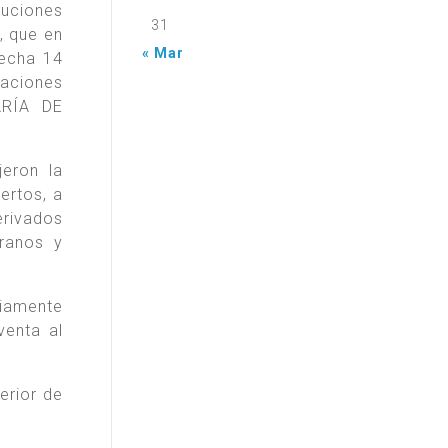
uciones
31
, que en
« Mar
fecha 14
raciones
ARÍA DE
jeron la
uertos, a
erivados
granos y
riamente
venta al
erior de