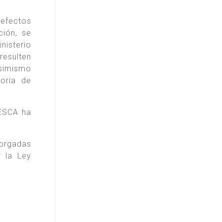
 efectos
ción, se
nisterio
resulten
asimismo
toria de
ESCA ha
torgadas
r la Ley