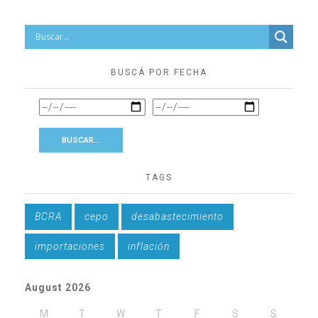
BUSCÁ POR FECHA
TAGS
BCRA
cepo
desabastecimiento
importaciones
inflación
August 2026
M
T
W
T
F
S
S