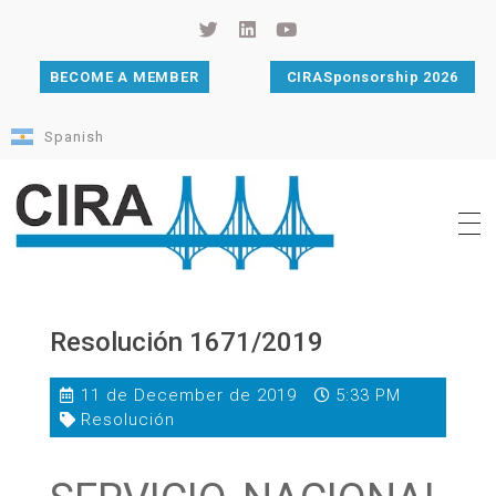
BECOME A MEMBER
CIRASponsorship 2026
Spanish
Cámara de Importadores de la República Argentina
La Cámara de Importadores de la República Argentina (CIRA) es una organización no gubernamental, privada y sin fines de lucro, con una trayectoria de 114 años al servicio del sector importador.
Resolución 1671/2019
11 de December de 2019
5:33 PM
Resolución