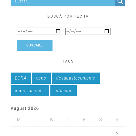
BUSCÁ POR FECHA
TAGS
BCRA
cepo
desabastecimiento
importaciones
inflación
August 2026
M
T
W
T
F
S
S
1
2