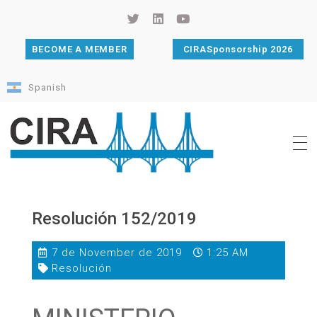
BECOME A MEMBER
CIRASponsorship 2026
Spanish
Cámara de Importadores de la República Argentina
La Cámara de Importadores de la República Argentina (CIRA) es una organización no gubernamental, privada y sin fines de lucro, con una trayectoria de 114 años al servicio del sector importador.
Resolución 152/2019
7 de November de 2019
1:25 AM
Resolución