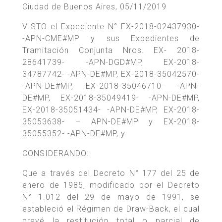
Ciudad de Buenos Aires, 05/11/2019
VISTO el Expediente N° EX-2018-02437930-
-APN-CME#MP y sus Expedientes de
Tramitación Conjunta Nros. EX- 2018-
28641739- -APN-DGD#MP, EX-2018-
34787742- -APN-DE#MP, EX-2018-35042570-
-APN-DE#MP, EX-2018-35046710- -APN-
DE#MP, EX-2018-35049419- -APN-DE#MP,
EX-2018-35051434- -APN-DE#MP, EX-2018-
35053638- – APN-DE#MP y EX-2018-
35055352- -APN-DE#MP, y
CONSIDERANDO:
Que a través del Decreto N° 177 del 25 de
enero de 1985, modificado por el Decreto
N° 1.012 del 29 de mayo de 1991, se
estableció el Régimen de Draw-Back, el cual
prevé la restitución total o parcial de