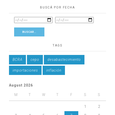
BUSCÁ POR FECHA
TAGS
BCRA
cepo
desabastecimiento
importaciones
inflación
August 2026
M
T
W
T
F
S
S
1
2