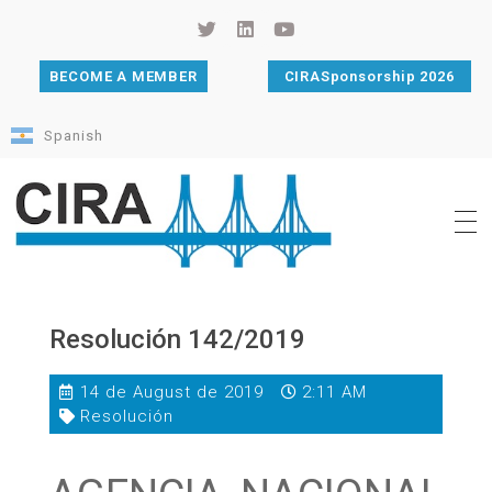
BECOME A MEMBER
CIRASponsorship 2026
Spanish
Cámara de Importadores de la República Argentina
La Cámara de Importadores de la República Argentina (CIRA) es una organización no gubernamental, privada y sin fines de lucro, con una trayectoria de 114 años al servicio del sector importador.
Resolución 142/2019
14 de August de 2019
2:11 AM
Resolución